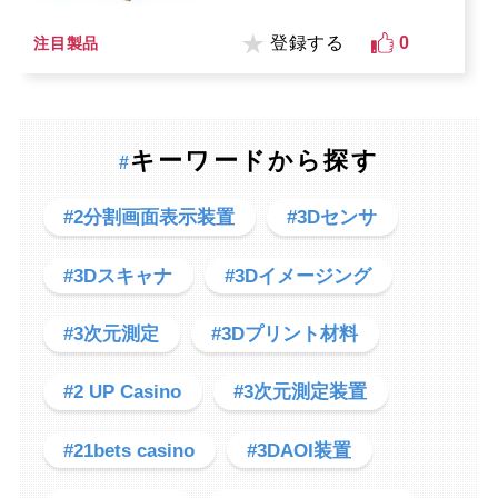
登録する
0
注目製品
キーワードから探す
#
#2分割画面表示装置
#3Dセンサ
#3Dスキャナ
#3Dイメージング
#3次元測定
#3Dプリント材料
#2 UP Casino
#3次元測定装置
#21bets casino
#3DAOI装置