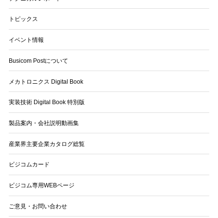
トピックス
イベント情報
Busicom Postについて
メカトロニクス Digital Book
実装技術 Digital Book 特別版
製品案内・会社説明動画集
産業界主要企業カタログ総覧
ビジコムカード
ビジコム専用WEBページ
ご意見・お問い合わせ