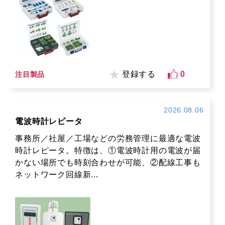
登録する
0
注目製品
2026.08.06
電波時計レピータ
事務所／社屋／工場などの労務管理に最適な電波
時計レピータ。特徴は、①電波時計用の電波が届
かない場所でも時刻合わせが可能、②配線工事も
ネットワーク回線新...