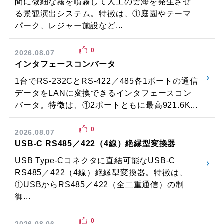
間に微細な霧を噴霧して人工の雲海を発生させ
る景観演出システム。特徴は、①庭園やテーマ
パーク、レジャー施設など...
0
2026.08.07
インタフェースコンバータ
1台でRS-232CとRS-422／485各1ポートの通信
データをLANに変換できるインタフェースコン
バータ。特徴は、①2ポートともに最高921.6K...
0
2026.08.07
USB-C RS485／422（4線）絶縁型変換器
USB Type-Cコネクタに直結可能なUSB-C
RS485／422（4線）絶縁型変換器。特徴は、
①USBからRS485／422（全二重通信）の制
御...
0
2026.08.06