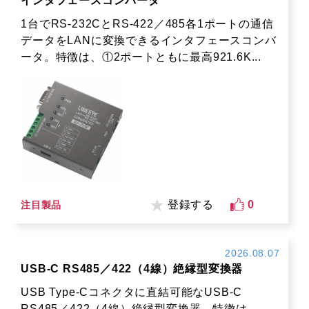
インタフェースコンバータ
1台でRS-232CとRS-422／485各1ポートの通信
データをLANに変換できるインタフェースコンバ
ータ。特徴は、①2ポートともに最高921.6K...
登録する
0
注目製品
2026.08.07
USB-C RS485／422（4線）絶縁型変換器
USB Type-Cコネクタに直結可能なUSB-C
RS485／422（4線）絶縁型変換器。特徴は、