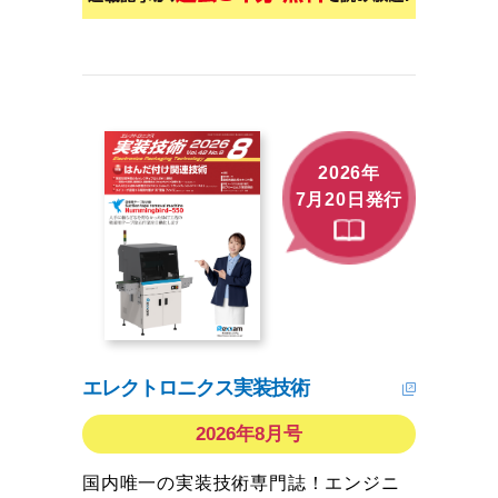
2026年
7月20日発行
エレクトロニクス実装技術
2026年8月号
国内唯一の実装技術専門誌！エンジニ