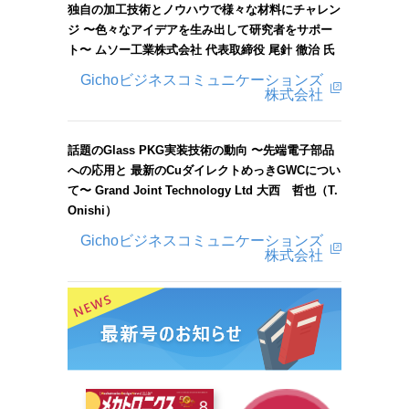
独自の加工技術とノウハウで様々な材料にチャレン
ジ 〜色々なアイデアを生み出して研究者をサポー
ト〜 ムソー工業株式会社 代表取締役 尾針 徹治 氏
Gichoビジネスコミュニケーションズ
株式会社
話題のGlass PKG実装技術の動向 〜先端電子部品
への応用と 最新のCuダイレクトめっきGWCについ
て〜 Grand Joint Technology Ltd 大西 哲也（T.
Onishi）
Gichoビジネスコミュニケーションズ
株式会社