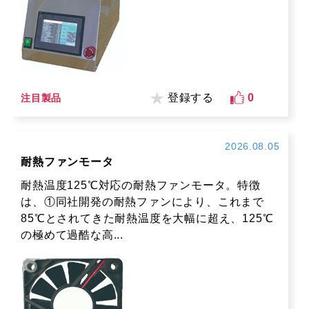
登録する
0
注目製品
2026.08.05
耐熱ファンモータ
耐熱温度125℃対応の耐熱ファンモータ。特徴
は、①同社開発の耐熱ファンにより、これまで
85℃とされてきた耐熱温度を大幅に超え、125℃
の極めて過酷な高...