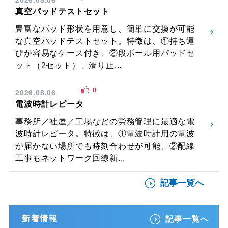
真空パッドテストセット
豊富なパッド形状を用意し、簡単に交換が可能
な真空パッドテストセット。特徴は、①持ち運
びが容易なケース付き、②段ボール用パッドセ
ット（2セット）、滑り止...
0
2026.08.06
電波時計レピータ
事務所／社屋／工場などの労務管理に最適な電
波時計レピータ。特徴は、①電波時計用の電波
が届かない場所でも時刻合わせが可能、②配線
工事もネットワーク回線新...
記事一覧へ
新着情報
記事一覧へ