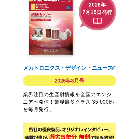
2026年
7月15日発行
メカトロニクス・デザイン・ニュース
2026年8月号
業界注目の生産財情報を全国のエンジ
ニアへ発信！業界最多クラス 35,000部
を毎月発行。