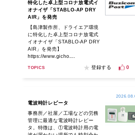
特化した卓上型コロナ放電式イ
オナイザ「STABLO-AP DRY
AIR」を発売
【島津製作所、ドライエア環境
に特化した卓上型コロナ放電式
イオナイザ「STABLO-AP DRY
AIR」を発売】
https://www.gicho....
登録する
0
TOPICS
2026.08.
電波時計レピータ
事務所／社屋／工場などの労務
管理に最適な電波時計レピー
タ。特徴は、①電波時計用の電
波が届かない場所でも時刻合わ