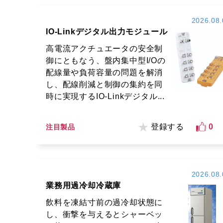
2026.08.
IO-Linkデジタル出力モジュール
高電流アクチュエータの安全制
御にともなう、盤内集中型I/Oの
配線量や負荷容量の問題を解消
し、配線削減と制御の集約を同
時に実現するIO-Linkデジタル...
登録する
0
注目製品
2026.08.
業務用過冷却冷蔵庫
飲料を凍結寸前の過冷却状態に
し、衝撃を与えるとシャーベッ