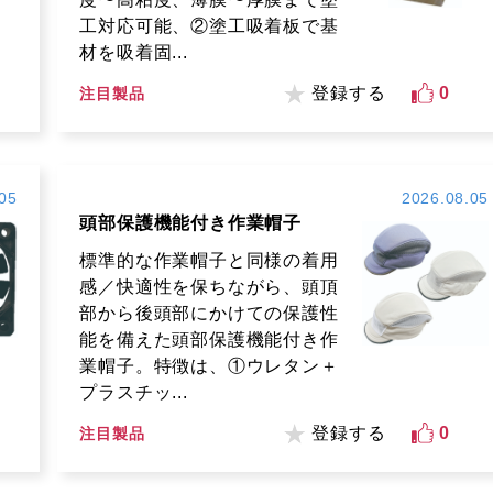
工対応可能、②塗工吸着板で基
材を吸着固...
登録する
0
注目製品
05
2026.08.05
頭部保護機能付き作業帽子
標準的な作業帽子と同様の着用
感／快適性を保ちながら、頭頂
部から後頭部にかけての保護性
能を備えた頭部保護機能付き作
業帽子。特徴は、①ウレタン＋
プラスチッ...
登録する
0
注目製品