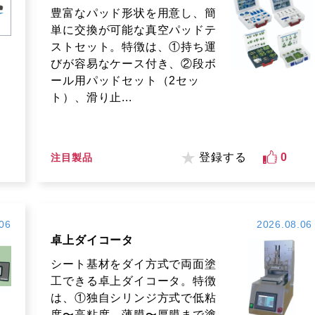
豊富なパッド形状を用意し、簡
単に交換が可能な真空パッドテ
ストセット。特徴は、①持ち運
びが容易なケース付き、②段ボ
ール用パッドセット（2セッ
ト）、滑り止...
登録する
0
注目製品
06
2026.08.06
卓上ダイコータ
シート基材をダイ方式で両面塗
工できる卓上ダイコータ。特徴
は、①独自シリンジ方式で低粘
度〜高粘度、薄膜〜厚膜まで塗