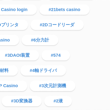
 Casino login
#21bets casino
3Dプリンタ
#2Dコードリーダ
asino
#6分力計
#3DAOI装置
#574
用材料
#4軸ドライバ
P Casino
#3次元計測機
#3D変換器
#2液