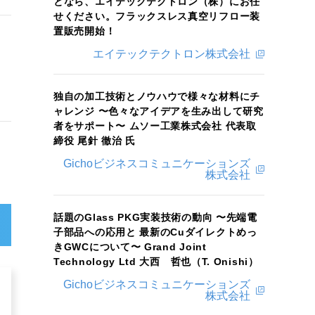
となら、エイテックテクトロン（株）にお任
せください。フラックスレス真空リフロー装
置販売開始！
エイテックテクトロン株式会社
独自の加工技術とノウハウで様々な材料にチ
ャレンジ 〜色々なアイデアを生み出して研究
者をサポート〜 ムソー工業株式会社 代表取
締役 尾針 徹治 氏
Gichoビジネスコミュニケーションズ
株式会社
話題のGlass PKG実装技術の動向 〜先端電
子部品への応用と 最新のCuダイレクトめっ
きGWCについて〜 Grand Joint
Technology Ltd 大西 哲也（T. Onishi）
Gichoビジネスコミュニケーションズ
株式会社