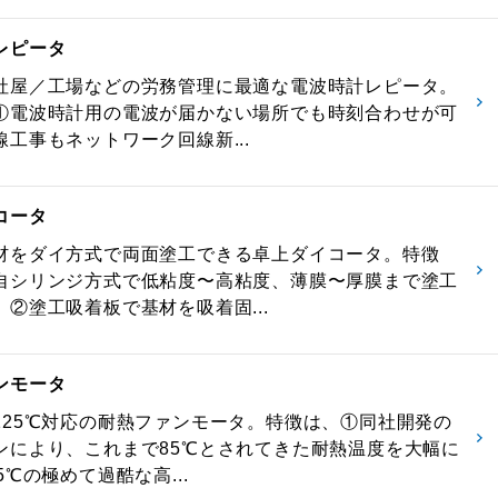
レピータ
社屋／工場などの労務管理に最適な電波時計レピータ。
①電波時計用の電波が届かない場所でも時刻合わせが可
工事もネットワーク回線新...
コータ
材をダイ方式で両面塗工できる卓上ダイコータ。特徴
自シリンジ方式で低粘度〜高粘度、薄膜〜厚膜まで塗工
、②塗工吸着板で基材を吸着固...
ンモータ
125℃対応の耐熱ファンモータ。特徴は、①同社開発の
ンにより、これまで85℃とされてきた耐熱温度を大幅に
5℃の極めて過酷な高...