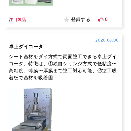
登録する
0
注目製品
2026.08.06
卓上ダイコータ
シート基材をダイ方式で両面塗工できる卓上ダイ
コータ。特徴は、①独自シリンジ方式で低粘度〜
高粘度、薄膜〜厚膜まで塗工対応可能、②塗工吸
着板で基材を吸着固...