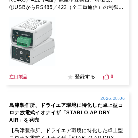
①USBからRS485／422（全二重通信）の制御...
登録する
0
注目製品
2026.08.06
島津製作所、ドライエア環境に特化した卓上型コ
ロナ放電式イオナイザ「STABLO-AP DRY
AIR」を発売
【島津製作所、ドライエア環境に特化した卓上型
コロナ放電式イオナイザ「STABLO-AP DRY