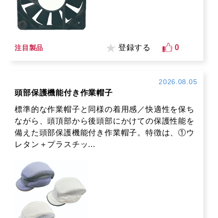
登録する
0
注目製品
2026.08.05
頭部保護機能付き作業帽子
標準的な作業帽子と同様の着用感／快適性を保ち
ながら、頭頂部から後頭部にかけての保護性能を
備えた頭部保護機能付き作業帽子。特徴は、①ウ
レタン＋プラスチッ...