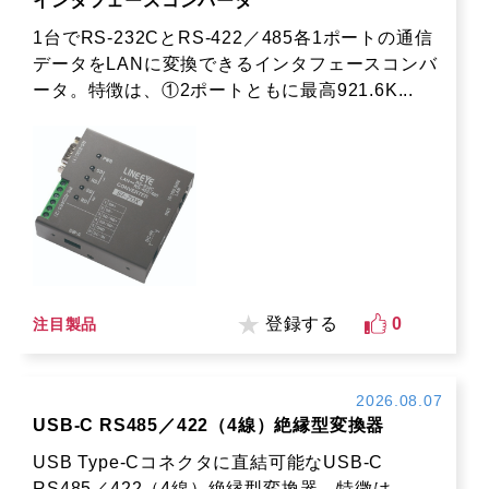
インタフェースコンバータ
1台でRS-232CとRS-422／485各1ポートの通信
データをLANに変換できるインタフェースコンバ
ータ。特徴は、①2ポートともに最高921.6K...
登録する
0
注目製品
2026.08.07
USB-C RS485／422（4線）絶縁型変換器
USB Type-Cコネクタに直結可能なUSB-C
RS485／422（4線）絶縁型変換器。特徴は、