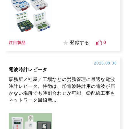
登録する
0
注目製品
2026.08.06
電波時計レピータ
事務所／社屋／工場などの労務管理に最適な電波
時計レピータ。特徴は、①電波時計用の電波が届
かない場所でも時刻合わせが可能、②配線工事も
ネットワーク回線新...