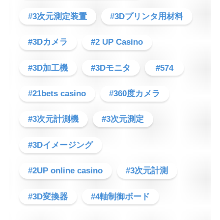
#3次元測定装置
#3Dプリンタ用材料
#3Dカメラ
#2 UP Casino
#3D加工機
#3Dモニタ
#574
#21bets casino
#360度カメラ
#3次元計測機
#3次元測定
#3Dイメージング
#2UP online casino
#3次元計測
#3D変換器
#4軸制御ボード