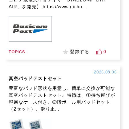
AIR」を発売】 https://www.gicho....
登録する
0
TOPICS
2026.08.06
真空パッドテストセット
豊富なパッド形状を用意し、簡単に交換が可能な
真空パッドテストセット。特徴は、①持ち運びが
容易なケース付き、②段ボール用パッドセット
（2セット）、滑り止...