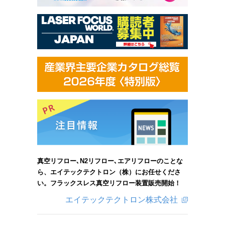
真空リフロー､N2リフロー､エアリフローのことな
ら、エイテックテクトロン（株）にお任せくださ
い。フラックスレス真空リフロー装置販売開始！
エイテックテクトロン株式会社