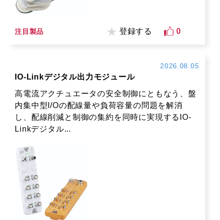
登録する
0
注目製品
2026.08.05
IO-Linkデジタル出力モジュール
高電流アクチュエータの安全制御にともなう、盤
内集中型I/Oの配線量や負荷容量の問題を解消
し、配線削減と制御の集約を同時に実現するIO-
Linkデジタル...