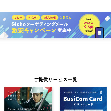
ご提供サービス一覧