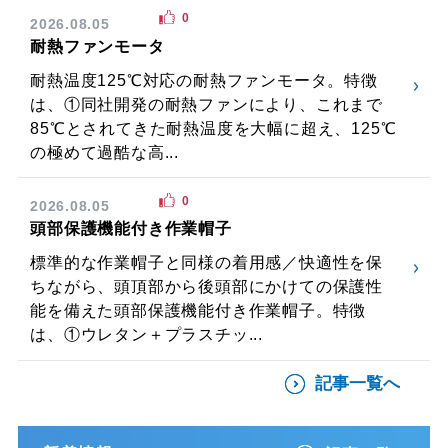
0
2026.08.05
耐熱ファンモータ
耐熱温度125℃対応の耐熱ファンモータ。特徴
は、①同社開発の耐熱ファンにより、これまで
85℃とされてきた耐熱温度を大幅に超え、125℃
の極めて過酷な高...
0
2026.08.05
頭部保護機能付き作業帽子
標準的な作業帽子と同様の着用感／快適性を保
ちながら、頭頂部から後頭部にかけての保護性
能を備えた頭部保護機能付き作業帽子。特徴
は、①ウレタン＋プラスチッ...
記事一覧へ