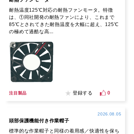
耐熱温度125℃対応の耐熱ファンモータ。特徴
は、①同社開発の耐熱ファンにより、これまで
85℃とされてきた耐熱温度を大幅に超え、125℃
の極めて過酷な高...
登録する
0
注目製品
2026.08.05
頭部保護機能付き作業帽子
標準的な作業帽子と同様の着用感／快適性を保ち