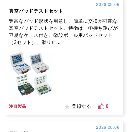
2026.08.06
真空パッドテストセット
豊富なパッド形状を用意し、簡単に交換が可能な
真空パッドテストセット。特徴は、①持ち運びが
容易なケース付き、②段ボール用パッドセット
（2セット）、滑り止...
登録する
0
注目製品
2026.08.06