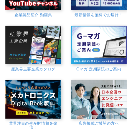
企業製品紹介 動画集
最新情報を無料でお届け！
産業界主要企業カタログ
Gマガ 定期購読のご案内
業界注目の生産財情報を発
広告掲載ご希望の方へ
信！