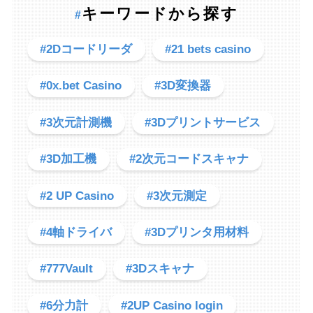
キーワードから探す
#
#2Dコードリーダ
#21 bets casino
#0x.bet Casino
#3D変換器
#3次元計測機
#3Dプリントサービス
#3D加工機
#2次元コードスキャナ
#2 UP Casino
#3次元測定
#4軸ドライバ
#3Dプリンタ用材料
#777Vault
#3Dスキャナ
#6分力計
#2UP Casino login