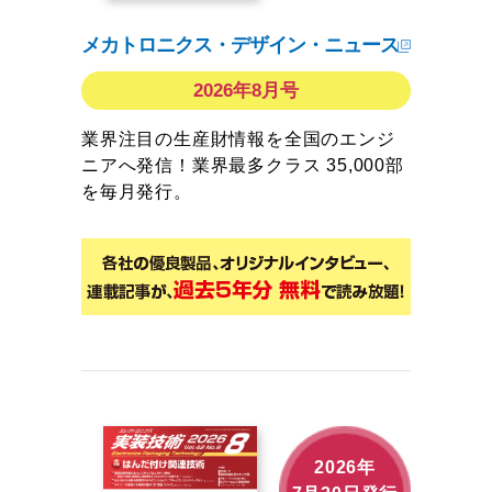
メカトロニクス・デザイン・ニュース
2026年8月号
業界注目の生産財情報を全国のエンジ
ニアへ発信！業界最多クラス 35,000部
を毎月発行。
2026年