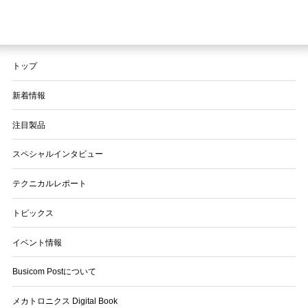
トップ
新着情報
注目製品
スペシャルインタビュー
テクニカルレポート
トピックス
イベント情報
Busicom Postについて
メカトロニクス Digital Book