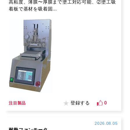
高粘度、薄膜〜厚膜まで塗工対応可能、②塗工吸
着板で基材を吸着固...
登録する
0
注目製品
2026.08.05
耐熱ファンモータ