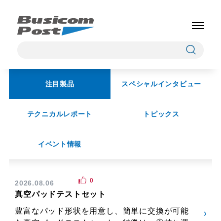
注目製品
スペシャルインタビュー
テクニカルレポート
トピックス
イベント情報
0
2026.08.06
真空パッドテストセット
豊富なパッド形状を用意し、簡単に交換が可能