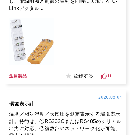
し、配線削減と制御の集約を同時に実現するIO-
Linkデジタル...
登録する
0
注目製品
2026.08.04
環境表示計
温度／相対湿度／大気圧を測定表示する環境表示
計。特徴は、①RS232CまたはRS485のシリアル
出力に対応、②複数台のネットワーク化が可能、