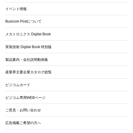
イベント情報
Busicom Postについて
メカトロニクス Digital Book
実装技術 Digital Book 特別版
製品案内・会社説明動画集
産業界主要企業カタログ総覧
ビジコムカード
ビジコム専用WEBページ
ご意見・お問い合わせ
広告掲載ご希望の方へ