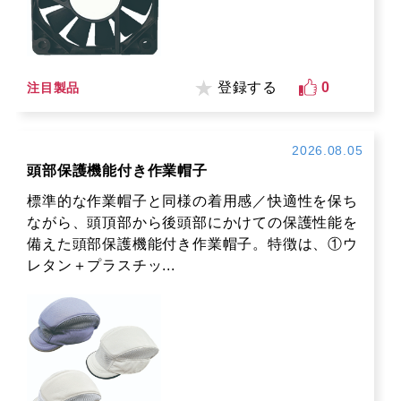
登録する
0
注目製品
2026.08.05
頭部保護機能付き作業帽子
標準的な作業帽子と同様の着用感／快適性を保ち
ながら、頭頂部から後頭部にかけての保護性能を
備えた頭部保護機能付き作業帽子。特徴は、①ウ
レタン＋プラスチッ...