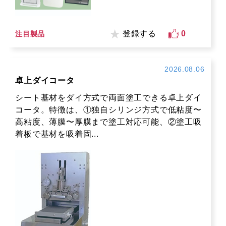
登録する
0
注目製品
2026.08.06
卓上ダイコータ
シート基材をダイ方式で両面塗工できる卓上ダイ
コータ。特徴は、①独自シリンジ方式で低粘度〜
高粘度、薄膜〜厚膜まで塗工対応可能、②塗工吸
着板で基材を吸着固...