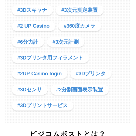
#3Dスキャナ
#3次元測定装置
#2 UP Casino
#360度カメラ
#6分力計
#3次元計測
#3Dプリンタ用フィラメント
#2UP Casino login
#3Dプリンタ
#3Dセンサ
#2分割画面表示装置
#3Dプリントサービス
ビジコムポストとは？