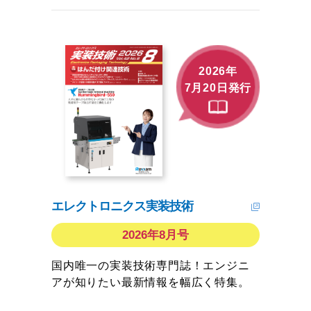
2026年
7月20日発行
エレクトロニクス実装技術
2026年8月号
国内唯一の実装技術専門誌！エンジニ
アが知りたい最新情報を幅広く特集。