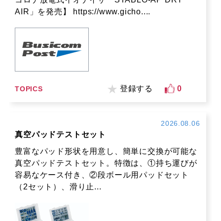
AIR」を発売】 https://www.gicho....
登録する
0
TOPICS
2026.08.06
真空パッドテストセット
豊富なパッド形状を用意し、簡単に交換が可能な
真空パッドテストセット。特徴は、①持ち運びが
容易なケース付き、②段ボール用パッドセット
（2セット）、滑り止...