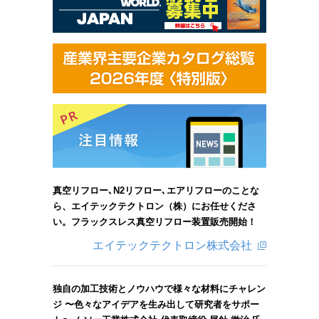
真空リフロー､N2リフロー､エアリフローのことな
ら、エイテックテクトロン（株）にお任せくださ
い。フラックスレス真空リフロー装置販売開始！
エイテックテクトロン株式会社
独自の加工技術とノウハウで様々な材料にチャレン
ジ 〜色々なアイデアを生み出して研究者をサポー