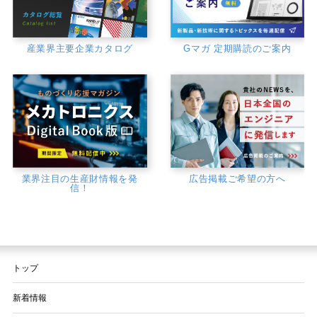
産業界主要企業カタログ
Gマガ 定期購読のご案内
業界注目の生産財情報を発
広告掲載ご希望の方へ
信！
トップ
新着情報