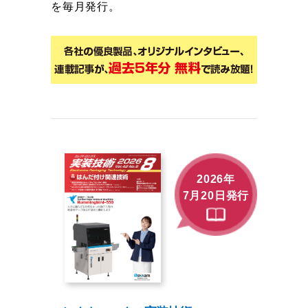
を毎月発行。
2026年
7月20日発行