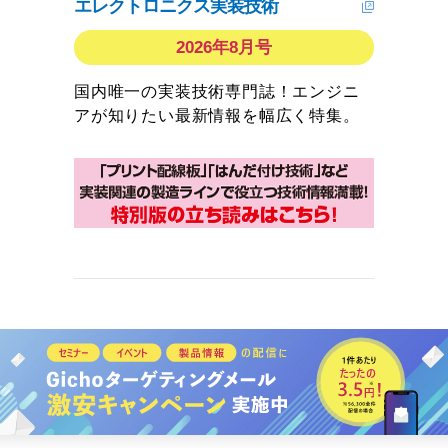
エレクトロニクス実装技術
2026年8月号
国内唯一の実装技術専門誌！エンジニ
アが知りたい最新情報を幅広く特集。