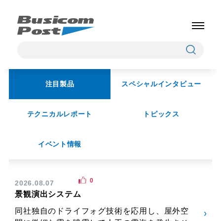
注目製品
スペシャルインタビュー
テクニカルレポート
トピックス
イベント情報
0
2026.08.07
景観演出システム
同社独自のドライフォグ技術を応用し、屋外空