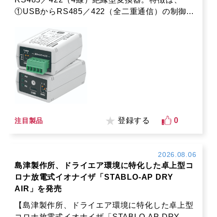
①USBからRS485／422（全二重通信）の制御...
登録する
0
注目製品
2026.08.06
島津製作所、ドライエア環境に特化した卓上型コ
ロナ放電式イオナイザ「STABLO-AP DRY
AIR」を発売
【島津製作所、ドライエア環境に特化した卓上型
コロナ放電式イオナイザ「STABLO-AP DRY