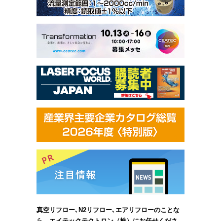
真空リフロー､N2リフロー､エアリフローのことな
ら、エイテックテクトロン（株）にお任せくださ