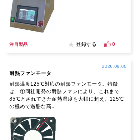
登録する
0
注目製品
2026.08.05
耐熱ファンモータ
耐熱温度125℃対応の耐熱ファンモータ。特徴
は、①同社開発の耐熱ファンにより、これまで
85℃とされてきた耐熱温度を大幅に超え、125℃
の極めて過酷な高...