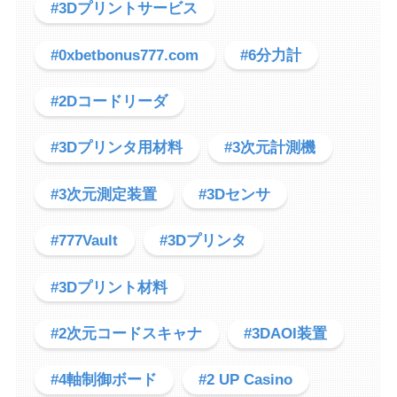
#3Dプリントサービス
#0xbetbonus777.com
#6分力計
#2Dコードリーダ
#3Dプリンタ用材料
#3次元計測機
#3次元測定装置
#3Dセンサ
#777Vault
#3Dプリンタ
#3Dプリント材料
#2次元コードスキャナ
#3DAOI装置
#4軸制御ボード
#2 UP Casino