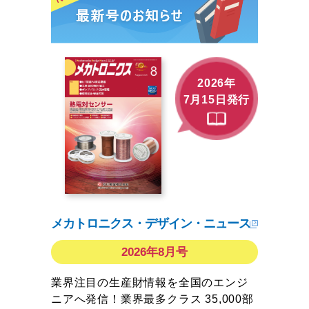
2026年
7月15日発行
メカトロニクス・デザイン・ニュース
2026年8月号
業界注目の生産財情報を全国のエンジ
ニアへ発信！業界最多クラス 35,000部