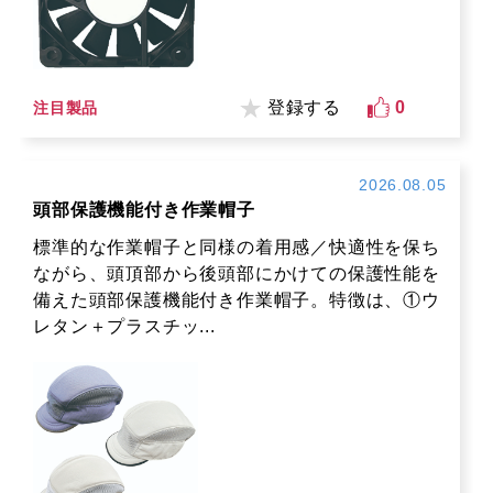
登録する
0
注目製品
2026.08.05
頭部保護機能付き作業帽子
標準的な作業帽子と同様の着用感／快適性を保ち
ながら、頭頂部から後頭部にかけての保護性能を
備えた頭部保護機能付き作業帽子。特徴は、①ウ
レタン＋プラスチッ...