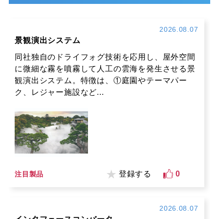
2026.08.07
景観演出システム
同社独自のドライフォグ技術を応用し、屋外空間
に微細な霧を噴霧して人工の雲海を発生させる景
観演出システム。特徴は、①庭園やテーマパー
ク、レジャー施設など...
登録する
0
注目製品
2026.08.07