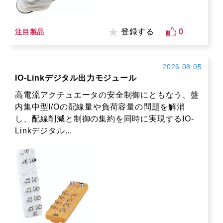
登録する
0
注目製品
2026.08.05
IO-Linkデジタル出力モジュール
高電流アクチュエータの安全制御にともなう、盤
内集中型I/Oの配線量や負荷容量の問題を解消
し、配線削減と制御の集約を同時に実現するIO-
Linkデジタル...