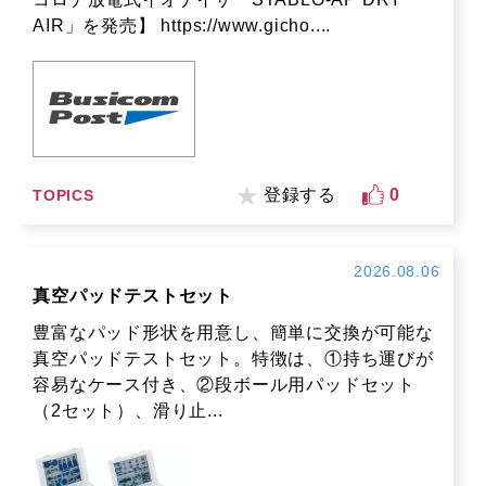
AIR」を発売】 https://www.gicho....
登録する
0
TOPICS
2026.08.06
真空パッドテストセット
豊富なパッド形状を用意し、簡単に交換が可能な
真空パッドテストセット。特徴は、①持ち運びが
容易なケース付き、②段ボール用パッドセット
（2セット）、滑り止...