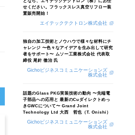
となら、エイテックテクトロン（株）にお任
せください。フラックスレス真空リフロー装
置販売開始！
エイテックテクトロン株式会社
独自の加工技術とノウハウで様々な材料にチ
ャレンジ 〜色々なアイデアを生み出して研究
者をサポート〜 ムソー工業株式会社 代表取
締役 尾針 徹治 氏
Gichoビジネスコミュニケーションズ
株式会社
話題のGlass PKG実装技術の動向 〜先端電
子部品への応用と 最新のCuダイレクトめっ
きGWCについて〜 Grand Joint
Technology Ltd 大西 哲也（T. Onishi）
Gichoビジネスコミュニケーションズ
株式会社