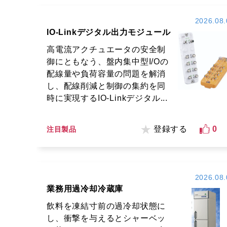
2026.08.
IO-Linkデジタル出力モジュール
高電流アクチュエータの安全制
御にともなう、盤内集中型I/Oの
配線量や負荷容量の問題を解消
し、配線削減と制御の集約を同
時に実現するIO-Linkデジタル...
登録する
0
注目製品
2026.08.
業務用過冷却冷蔵庫
飲料を凍結寸前の過冷却状態に
し、衝撃を与えるとシャーベッ