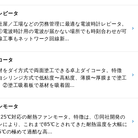
レピータ
社屋／工場などの労務管理に最適な電波時計レピータ。
①電波時計用の電波が届かない場所でも時刻合わせが可
工事もネットワーク回線新...
コータ
材をダイ方式で両面塗工できる卓上ダイコータ。特徴
自シリンジ方式で低粘度〜高粘度、薄膜〜厚膜まで塗工
、②塗工吸着板で基材を吸着固...
ンモータ
125℃対応の耐熱ファンモータ。特徴は、①同社開発の
ンにより、これまで85℃とされてきた耐熱温度を大幅に
5℃の極めて過酷な高...