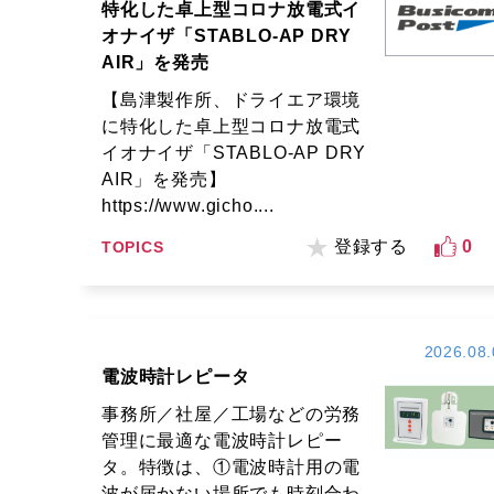
特化した卓上型コロナ放電式イ
オナイザ「STABLO-AP DRY
AIR」を発売
【島津製作所、ドライエア環境
に特化した卓上型コロナ放電式
イオナイザ「STABLO-AP DRY
AIR」を発売】
https://www.gicho....
登録する
0
TOPICS
2026.08.
電波時計レピータ
事務所／社屋／工場などの労務
管理に最適な電波時計レピー
タ。特徴は、①電波時計用の電
波が届かない場所でも時刻合わ