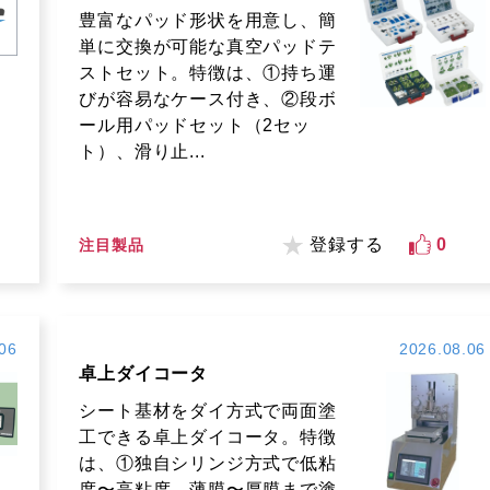
豊富なパッド形状を用意し、簡
単に交換が可能な真空パッドテ
ストセット。特徴は、①持ち運
びが容易なケース付き、②段ボ
ール用パッドセット（2セッ
ト）、滑り止...
登録する
0
注目製品
06
2026.08.06
卓上ダイコータ
シート基材をダイ方式で両面塗
工できる卓上ダイコータ。特徴
は、①独自シリンジ方式で低粘
度〜高粘度、薄膜〜厚膜まで塗