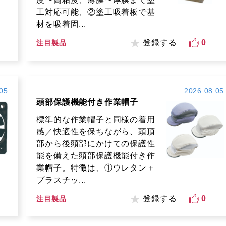
工対応可能、②塗工吸着板で基
材を吸着固...
登録する
0
注目製品
05
2026.08.05
頭部保護機能付き作業帽子
標準的な作業帽子と同様の着用
感／快適性を保ちながら、頭頂
部から後頭部にかけての保護性
能を備えた頭部保護機能付き作
業帽子。特徴は、①ウレタン＋
プラスチッ...
登録する
0
注目製品