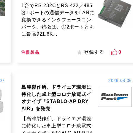
1台でRS-232CとRS-422／485
各1ポートの通信データをLANに
変換できるインタフェースコン
バータ。特徴は、①2ポートとも
に最高921.6K...
登録する
0
注目製品
07
2026.08.06
島津製作所、ドライエア環境に
特化した卓上型コロナ放電式イ
オナイザ「STABLO-AP DRY
AIR」を発売
【島津製作所、ドライエア環境
に特化した卓上型コロナ放電式
イオナイザ「STABLO-AP DRY