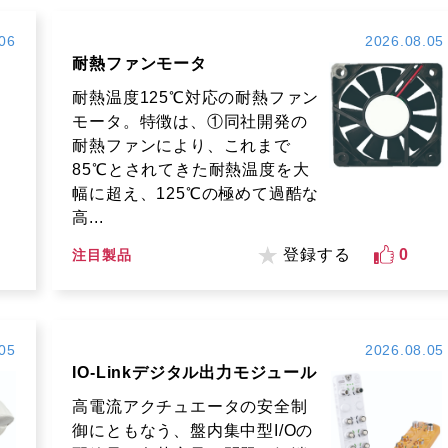
06
2026.08.05
耐熱ファンモータ
耐熱温度125℃対応の耐熱ファン
モータ。特徴は、①同社開発の
耐熱ファンにより、これまで
85℃とされてきた耐熱温度を大
幅に超え、125℃の極めて過酷な
高...
登録する
0
注目製品
05
2026.08.05
IO-Linkデジタル出力モジュール
高電流アクチュエータの安全制
御にともなう、盤内集中型I/Oの