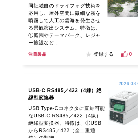
同社独自のドライフォグ技術を
応用し、屋外空間に微細な霧を
噴霧して人工の雲海を発生させ
る景観演出システム。特徴は、
①庭園やテーマパーク、レジャ
ー施設など...
登録する
0
注目製品
2026.08.
USB-C RS485／422（4線）絶
縁型変換器
USB Type-Cコネクタに直結可能
なUSB-C RS485／422（4線）
絶縁型変換器。特徴は、①USB
からRS485／422（全二重通
信）の制御...