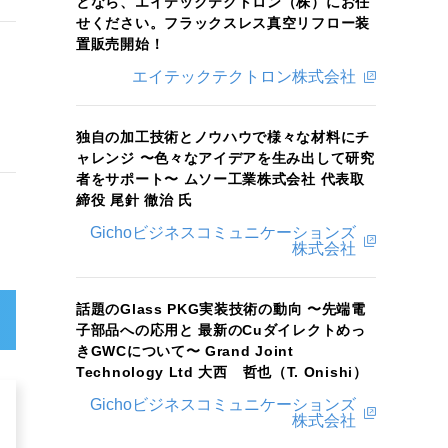
となら、エイテックテクトロン（株）にお任
せください。フラックスレス真空リフロー装
置販売開始！
エイテックテクトロン株式会社
独自の加工技術とノウハウで様々な材料にチ
ャレンジ 〜色々なアイデアを生み出して研究
者をサポート〜 ムソー工業株式会社 代表取
締役 尾針 徹治 氏
Gichoビジネスコミュニケーションズ
株式会社
話題のGlass PKG実装技術の動向 〜先端電
子部品への応用と 最新のCuダイレクトめっ
きGWCについて〜 Grand Joint
Technology Ltd 大西 哲也（T. Onishi）
Gichoビジネスコミュニケーションズ
株式会社