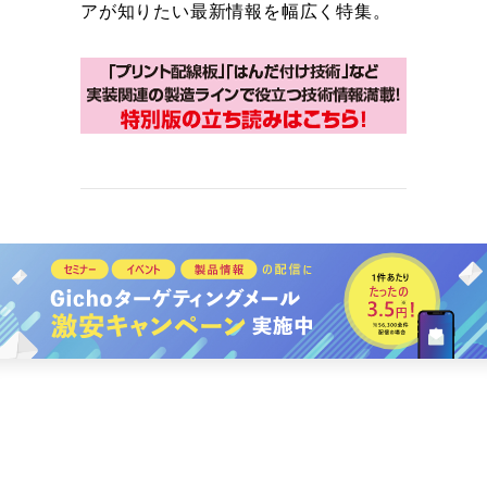
アが知りたい最新情報を幅広く特集。