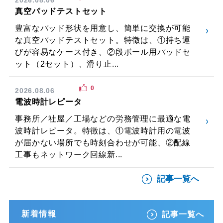
真空パッドテストセット
豊富なパッド形状を用意し、簡単に交換が可能
な真空パッドテストセット。特徴は、①持ち運
びが容易なケース付き、②段ボール用パッドセ
ット（2セット）、滑り止...
0
2026.08.06
電波時計レピータ
事務所／社屋／工場などの労務管理に最適な電
波時計レピータ。特徴は、①電波時計用の電波
が届かない場所でも時刻合わせが可能、②配線
工事もネットワーク回線新...
記事一覧へ
新着情報
記事一覧へ