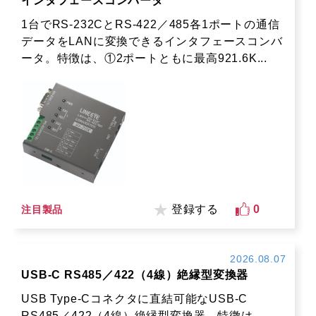
インタフェースコンバータ
1台でRS-232CとRS-422／485各1ポートの通信
データをLANに変換できるインタフェースコンバ
ータ。特徴は、①2ポートともに最高921.6K...
登録する
0
注目製品
2026.08.07
USB-C RS485／422（4線）絶縁型変換器
USB Type-Cコネクタに直結可能なUSB-C
RS485／422（4線）絶縁型変換器。特徴は、