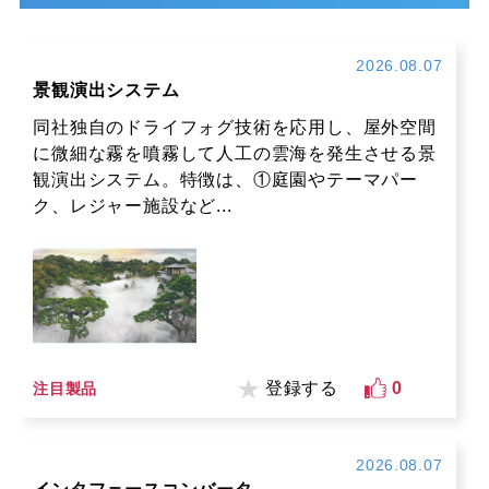
2026.08.07
景観演出システム
同社独自のドライフォグ技術を応用し、屋外空間
に微細な霧を噴霧して人工の雲海を発生させる景
観演出システム。特徴は、①庭園やテーマパー
ク、レジャー施設など...
登録する
0
注目製品
2026.08.07