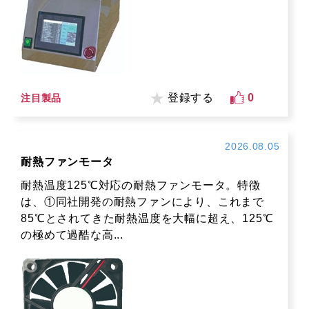
登録する
0
注目製品
2026.08.05
耐熱ファンモータ
耐熱温度125℃対応の耐熱ファンモータ。特徴
は、①同社開発の耐熱ファンにより、これまで
85℃とされてきた耐熱温度を大幅に超え、125℃
の極めて過酷な高...