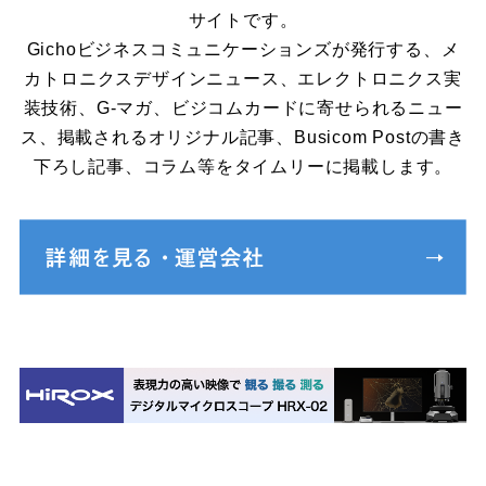
サイトです。
Gichoビジネスコミュニケーションズが発行する、メ
カトロニクスデザインニュース、エレクトロニクス実
装技術、G-マガ、ビジコムカードに寄せられるニュー
ス、掲載されるオリジナル記事、Busicom Postの書き
下ろし記事、コラム等をタイムリーに掲載します。