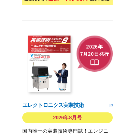
2026年
7月20日発行
エレクトロニクス実装技術
2026年8月号
国内唯一の実装技術専門誌！エンジニ