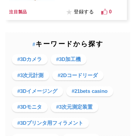
登録する
0
注目製品
キーワードから探す
#
#3Dカメラ
#3D加工機
#3次元計測
#2Dコードリーダ
#3Dイメージング
#21bets casino
#3Dモニタ
#3次元測定装置
#3Dプリンタ用フィラメント