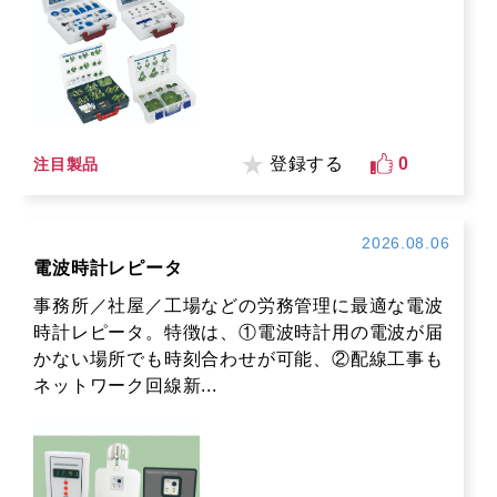
登録する
0
注目製品
2026.08.06
電波時計レピータ
事務所／社屋／工場などの労務管理に最適な電波
時計レピータ。特徴は、①電波時計用の電波が届
かない場所でも時刻合わせが可能、②配線工事も
ネットワーク回線新...