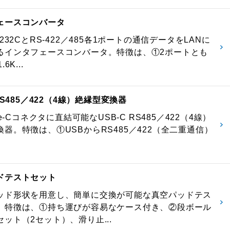
ェースコンバータ
-232CとRS-422／485各1ポートの通信データをLANに
るインタフェースコンバータ。特徴は、①2ポートとも
6K...
 RS485／422（4線）絶縁型変換器
pe-Cコネクタに直結可能なUSB-C RS485／422（4線）
器。特徴は、①USBからRS485／422（全二重通信）
ドテストセット
ッド形状を用意し、簡単に交換が可能な真空パッドテス
。特徴は、①持ち運びが容易なケース付き、②段ボール
ット（2セット）、滑り止...