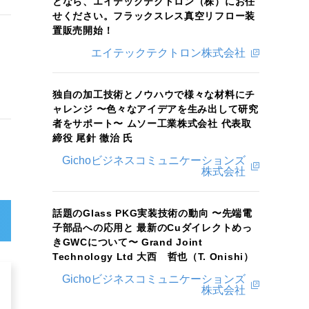
となら、エイテックテクトロン（株）にお任
せください。フラックスレス真空リフロー装
置販売開始！
エイテックテクトロン株式会社
独自の加工技術とノウハウで様々な材料にチ
ャレンジ 〜色々なアイデアを生み出して研究
者をサポート〜 ムソー工業株式会社 代表取
締役 尾針 徹治 氏
Gichoビジネスコミュニケーションズ
株式会社
話題のGlass PKG実装技術の動向 〜先端電
子部品への応用と 最新のCuダイレクトめっ
きGWCについて〜 Grand Joint
Technology Ltd 大西 哲也（T. Onishi）
Gichoビジネスコミュニケーションズ
株式会社