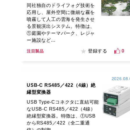
同社独自のドライフォグ技術を
応用し、屋外空間に微細な霧を
噴霧して人工の雲海を発生させ
る景観演出システム。特徴は、
①庭園やテーマパーク、レジャ
ー施設など...
登録する
0
注目製品
2026.08.
USB-C RS485／422（4線）絶
縁型変換器
USB Type-Cコネクタに直結可能
なUSB-C RS485／422（4線）
絶縁型変換器。特徴は、①USB
からRS485／422（全二重通
信）の制御...