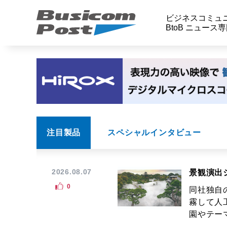
ビジネスコミュ
BtoB ニュース
注目製品
スペシャルインタビュー
2026.08.07
景観演出
0
同社独自
霧して人
園やテーマ