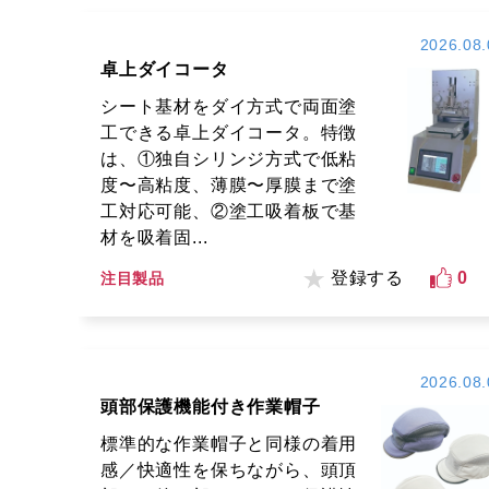
2026.08.
卓上ダイコータ
シート基材をダイ方式で両面塗
工できる卓上ダイコータ。特徴
は、①独自シリンジ方式で低粘
度〜高粘度、薄膜〜厚膜まで塗
工対応可能、②塗工吸着板で基
材を吸着固...
登録する
0
注目製品
2026.08.
頭部保護機能付き作業帽子
標準的な作業帽子と同様の着用
感／快適性を保ちながら、頭頂