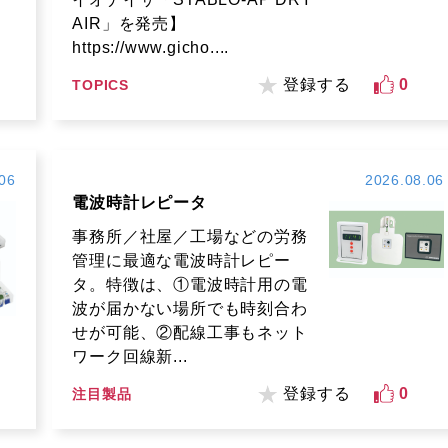
AIR」を発売】
https://www.gicho....
登録する
0
TOPICS
06
2026.08.06
電波時計レピータ
事務所／社屋／工場などの労務
管理に最適な電波時計レピー
タ。特徴は、①電波時計用の電
波が届かない場所でも時刻合わ
せが可能、②配線工事もネット
ワーク回線新...
登録する
0
注目製品