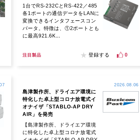
1台でRS-232CとRS-422／485
各1ポートの通信データをLANに
変換できるインタフェースコン
バータ。特徴は、①2ポートとも
に最高921.6K...
登録する
0
注目製品
07
2026.08.06
島津製作所、ドライエア環境に
特化した卓上型コロナ放電式イ
オナイザ「STABLO-AP DRY
AIR」を発売
【島津製作所、ドライエア環境
に特化した卓上型コロナ放電式
イオナイザ「STABLO-AP DRY