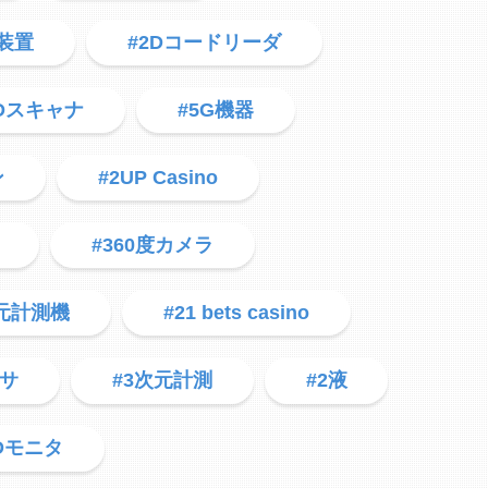
I装置
#2Dコードリーダ
3Dスキャナ
#5G機器
ン
#2UP Casino
#360度カメラ
次元計測機
#21 bets casino
ンサ
#3次元計測
#2液
3Dモニタ