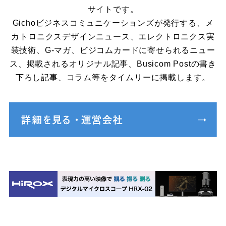
サイトです。
Gichoビジネスコミュニケーションズが発行する、メ
カトロニクスデザインニュース、エレクトロニクス実
装技術、G-マガ、ビジコムカードに寄せられるニュー
ス、掲載されるオリジナル記事、Busicom Postの書き
下ろし記事、コラム等をタイムリーに掲載します。