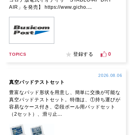
AIR」を発売】 https://www.gicho....
登録する
0
TOPICS
2026.08.06
真空パッドテストセット
豊富なパッド形状を用意し、簡単に交換が可能な
真空パッドテストセット。特徴は、①持ち運びが
容易なケース付き、②段ボール用パッドセット
（2セット）、滑り止...