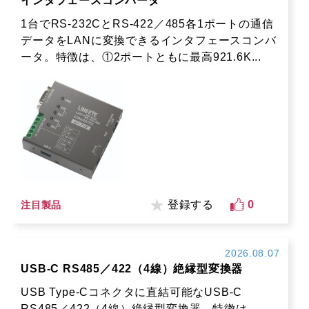
インタフェースコンバータ
1台でRS-232CとRS-422／485各1ポートの通信
データをLANに変換できるインタフェースコンバ
ータ。特徴は、①2ポートともに最高921.6K...
登録する
0
注目製品
2026.08.07
USB-C RS485／422（4線）絶縁型変換器
USB Type-Cコネクタに直結可能なUSB-C
RS485／422（4線）絶縁型変換器。特徴は、