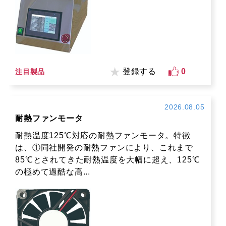
登録する
0
注目製品
2026.08.05
耐熱ファンモータ
耐熱温度125℃対応の耐熱ファンモータ。特徴
は、①同社開発の耐熱ファンにより、これまで
85℃とされてきた耐熱温度を大幅に超え、125℃
の極めて過酷な高...