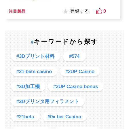
登録する
0
注目製品
キーワードから探す
#
#3Dプリント材料
#574
#21 bets casino
#2UP Casino
#3D加工機
#2UP Casino bonus
#3Dプリンタ用フィラメント
#21bets
#0x.bet Casino