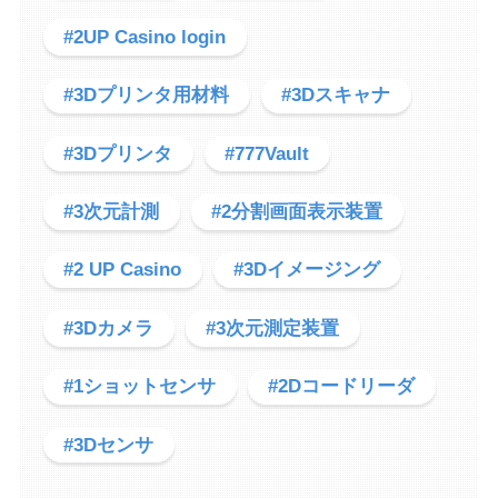
#2UP Casino login
#3Dプリンタ用材料
#3Dスキャナ
#3Dプリンタ
#777Vault
#3次元計測
#2分割画面表示装置
#2 UP Casino
#3Dイメージング
#3Dカメラ
#3次元測定装置
#1ショットセンサ
#2Dコードリーダ
#3Dセンサ