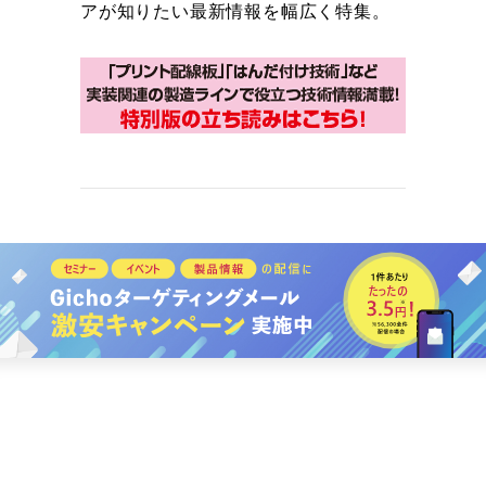
アが知りたい最新情報を幅広く特集。