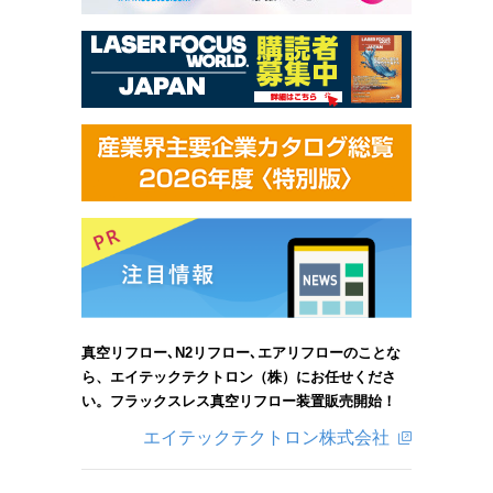
真空リフロー､N2リフロー､エアリフローのことな
ら、エイテックテクトロン（株）にお任せくださ
い。フラックスレス真空リフロー装置販売開始！
エイテックテクトロン株式会社