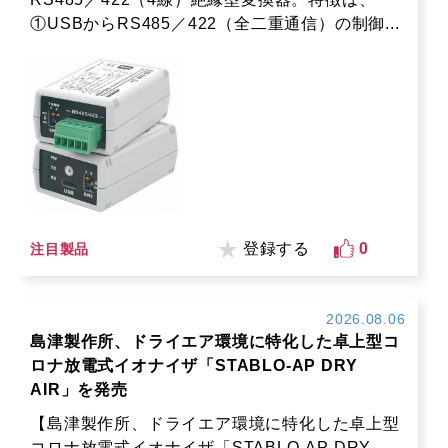
①USBからRS485／422（全二重通信）の制御...
登録する
0
注目製品
2026.08.06
島津製作所、ドライエア環境に特化した卓上型コ
ロナ放電式イオナイザ「STABLO-AP DRY
AIR」を発売
【島津製作所、ドライエア環境に特化した卓上型
コロナ放電式イオナイザ「STABLO-AP DRY