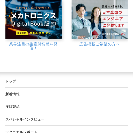
業界注目の生産財情報を発
広告掲載ご希望の方へ
信！
トップ
新着情報
注目製品
スペシャルインタビュー
テクニカルレポート