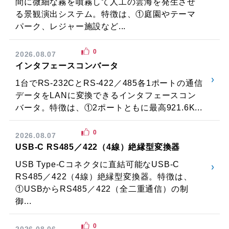
間に微細な霧を噴霧して人工の雲海を発生させ
る景観演出システム。特徴は、①庭園やテーマ
パーク、レジャー施設など...
0
2026.08.07
インタフェースコンバータ
1台でRS-232CとRS-422／485各1ポートの通信
データをLANに変換できるインタフェースコン
バータ。特徴は、①2ポートともに最高921.6K...
0
2026.08.07
USB-C RS485／422（4線）絶縁型変換器
USB Type-Cコネクタに直結可能なUSB-C
RS485／422（4線）絶縁型変換器。特徴は、
①USBからRS485／422（全二重通信）の制
御...
0
2026.08.06