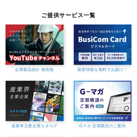
ご提供サービス一覧
企業製品紹介 動画集
最新情報を無料でお届け！
産業界主要企業カタログ
Gマガ 定期購読のご案内