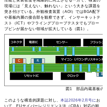
性能と実装密度を飛躍的に向上させる一方で、検査の
現場には「見えない、触れない」という大きな課題を
突き付けている。外観検査装置（AOI）ではBGA配下
や基板内層の接合部を観察できず、インサーキットテ
スト（ICT）やフライングプローブテスタでもプロー
ブピンが届かない領域が拡大している（図1）。
図1 部品内蔵基板の
このような構造的課題に対し、
本誌2026年2月号
に
お
いて、EUサイバーレジリエンス法（CRA）対応の観