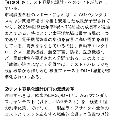
Testability : テスト容易化設計）へのシフトが加速し
ている。
市場調査各社のレポートによれば、JTAGバウンダリ
スキャン関連市場は 今後も安定した成長が予想されて
おり、2025年以降は年平均6〜7%前後の成長率が見込
まれている。特にアジア太平洋地域は最大市場の一つ
であり、電子機器製造の集積を背景に高い需要を維持
している。需要を牽引しているのは、自動車エレクト
ロニクス、産業機器、航空宇宙、防衛、医療機器な
ど、高信頼性を要求される分野である。このように
「故障が許されない」分野では、テストカバレッジを
設計段階から作り込む 検査ファーストのDFT思想が標
準化されつつある。
②テスト容易化設計DFTの意識改革
注目すべきは、欧米のEMSがDFTとJTAGバウンダリ
スキャンテスト（以下、JTAGテスト）を「検査工程
の効率化策」ではなく、「製品ライフサイクル全体の
コストとリスクを左右する戦略的投資」と位置づけ始