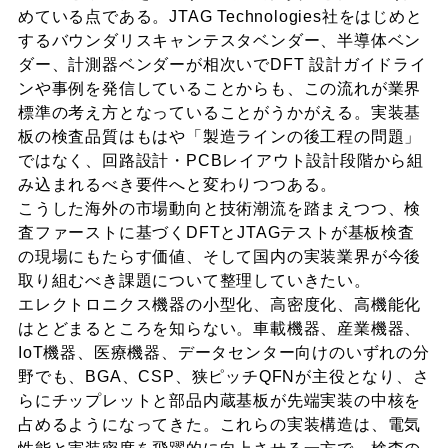
めている点である。JTAG Technologies社をはじめと
するバウンダリスキャンテスタベンダー、半導体ベン
ダー、計測器ベンダーが相次いでDFT 設計ガイドライ
ンや事例を発信していることからも、この流れが業界
標準の考え方となっていることがうかがえる。実装基
板の検査品質はもはや「製造ラインの後工程の問題」
ではなく、回路設計・PCBレイアウト設計段階から組
み込まれるべき要件へと変わりつつある。
こうした海外の市場動向と技術潮流を踏まえつつ、検
査ファーストに基づくDFTとJTAGテストが基板検査
の現場にもたらす価値、そして国内の実装業界が今後
取り組むべき課題について整理していきたい。
エレクトロニクス機器の小型化、高密度化、高機能化
はとどまるところを知らない。車載機器、産業機器、
IoT機器、医療機器、データセンター向けのいずれの分
野でも、BGA、CSP、狭ピッチQFNが主役となり、さ
らにチップレットと部品内蔵基板が先端実装の中核を
占めるようになってきた。これらの実装構造は、電気