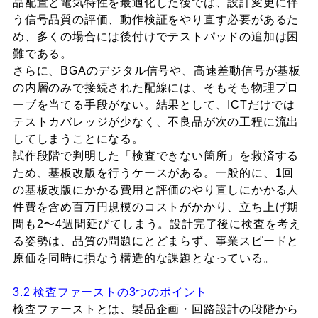
品配置と電気特性を最適化した後では、設計変更に伴
う信号品質の評価、動作検証をやり直す必要があるた
め、多くの場合には後付けでテストパッドの追加は困
難である。
さらに、BGAのデジタル信号や、高速差動信号が基板
の内層のみで接続された配線には、そもそも物理プロ
ーブを当てる手段がない。結果として、ICTだけでは
テストカバレッジが少なく、不良品が次の工程に流出
してしまうことになる。
試作段階で判明した「検査できない箇所」を救済する
ため、基板改版を行うケースがある。一般的に、1回
の基板改版にかかる費用と評価のやり直しにかかる人
件費を含め百万円規模のコストがかかり、立ち上げ期
間も2〜4週間延びてしまう。設計完了後に検査を考え
る姿勢は、品質の問題にとどまらず、事業スピードと
原価を同時に損なう構造的な課題となっている。
3.2 検査ファーストの3つのポイント
検査ファーストとは、製品企画・回路設計の段階から