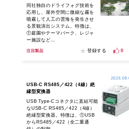
同社独自のドライフォグ技術を
応用し、屋外空間に微細な霧を
噴霧して人工の雲海を発生させ
る景観演出システム。特徴は、
①庭園やテーマパーク、レジャ
ー施設など...
登録する
0
注目製品
2026.08.
USB-C RS485／422（4線）絶
縁型変換器
USB Type-Cコネクタに直結可能
なUSB-C RS485／422（4線）
絶縁型変換器。特徴は、①USB
からRS485／422（全二重通
信）の制御...