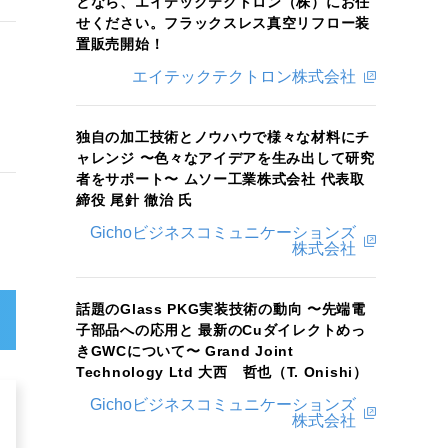
となら、エイテックテクトロン（株）にお任
せください。フラックスレス真空リフロー装
置販売開始！
エイテックテクトロン株式会社
独自の加工技術とノウハウで様々な材料にチ
ャレンジ 〜色々なアイデアを生み出して研究
者をサポート〜 ムソー工業株式会社 代表取
締役 尾針 徹治 氏
Gichoビジネスコミュニケーションズ
株式会社
話題のGlass PKG実装技術の動向 〜先端電
子部品への応用と 最新のCuダイレクトめっ
きGWCについて〜 Grand Joint
Technology Ltd 大西 哲也（T. Onishi）
Gichoビジネスコミュニケーションズ
株式会社