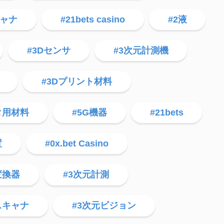
キャナ
#21bets casino
#2液
#3Dセンサ
#3次元計測機
#3Dプリント材料
タ用材料
#5G機器
#21bets
置
#0x.bet Casino
変換器
#3次元計測
スキャナ
#3次元ビジョン