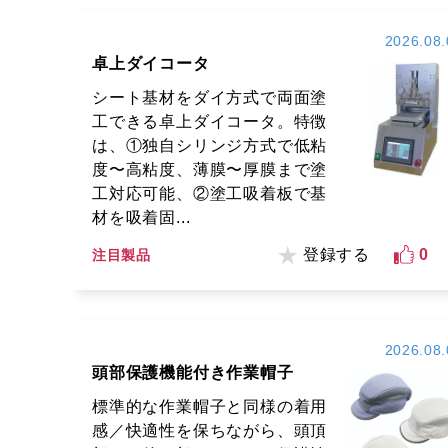
2026.08.
卓上ダイコータ
シート基材をダイ方式で両面塗
工できる卓上ダイコータ。特徴
は、①独自シリンジ方式で低粘
度〜高粘度、薄膜〜厚膜まで塗
工対応可能、②塗工吸着板で基
材を吸着固...
登録する
0
注目製品
2026.08.
頭部保護機能付き作業帽子
標準的な作業帽子と同様の着用
感／快適性を保ちながら、頭頂