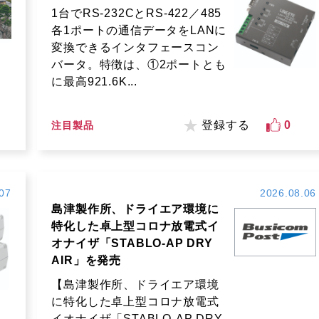
1台でRS-232CとRS-422／485
各1ポートの通信データをLANに
変換できるインタフェースコン
バータ。特徴は、①2ポートとも
に最高921.6K...
登録する
0
注目製品
07
2026.08.06
島津製作所、ドライエア環境に
特化した卓上型コロナ放電式イ
オナイザ「STABLO-AP DRY
AIR」を発売
【島津製作所、ドライエア環境
に特化した卓上型コロナ放電式
イオナイザ「STABLO-AP DRY