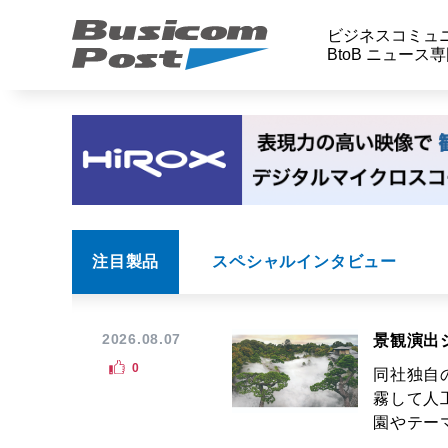
ビジネスコミュ
BtoB ニュース
注目製品
スペシャルインタビュー
2026.08.07
景観演出
0
同社独自
霧して人
園やテーマ