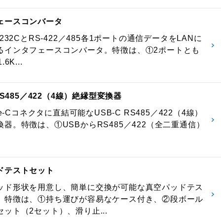
ェースコンバータ
-232CとRS-422／485各1ポートの通信データをLANに
るインタフェースコンバータ。特徴は、①2ポートとも
6K...
 RS485／422（4線）絶縁型変換器
pe-Cコネクタに直結可能なUSB-C RS485／422（4線）
器。特徴は、①USBからRS485／422（全二重通信）
ドテストセット
ッド形状を用意し、簡単に交換が可能な真空パッドテス
。特徴は、①持ち運びが容易なケース付き、②段ボール
ット（2セット）、滑り止...