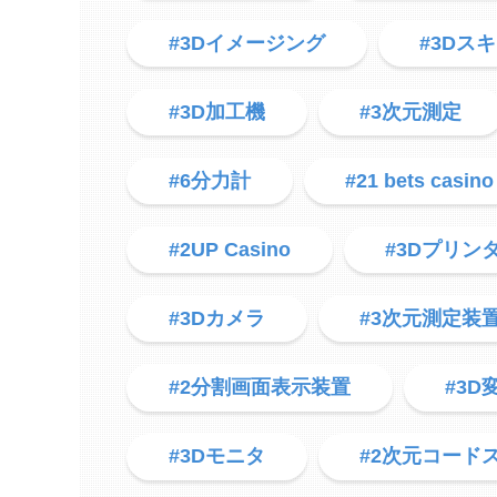
#3Dイメージング
#3Dス
#3D加工機
#3次元測定
#6分力計
#21 bets casino
#2UP Casino
#3Dプリン
#3Dカメラ
#3次元測定装
#2分割画面表示装置
#3D
#3Dモニタ
#2次元コード