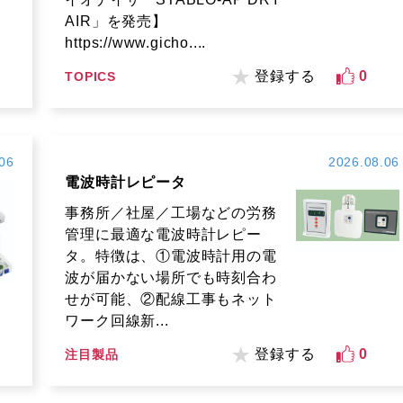
AIR」を発売】
https://www.gicho....
登録する
0
TOPICS
06
2026.08.06
電波時計レピータ
事務所／社屋／工場などの労務
管理に最適な電波時計レピー
タ。特徴は、①電波時計用の電
波が届かない場所でも時刻合わ
せが可能、②配線工事もネット
ワーク回線新...
登録する
0
注目製品