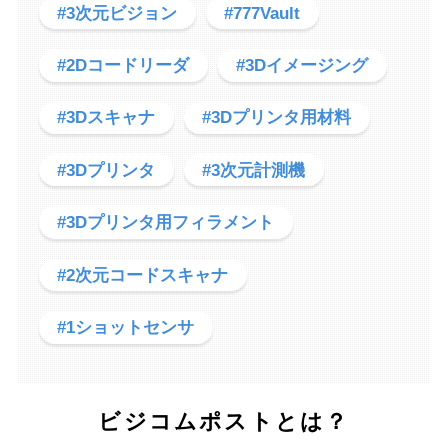
#3次元ビジョン
#777Vault
#2Dコードリーダ
#3Dイメージング
#3Dスキャナ
#3Dプリンタ用材料
#3Dプリンタ
#3次元計測機
#3Dプリンタ用フィラメント
#2次元コードスキャナ
#1ショットセンサ
ビジコムポストとは？