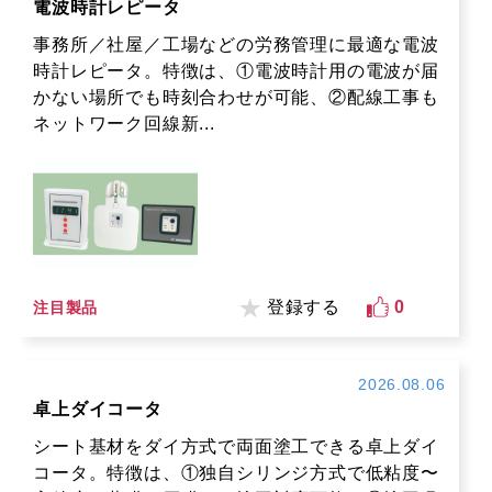
電波時計レピータ
事務所／社屋／工場などの労務管理に最適な電波
時計レピータ。特徴は、①電波時計用の電波が届
かない場所でも時刻合わせが可能、②配線工事も
ネットワーク回線新...
登録する
0
注目製品
2026.08.06
卓上ダイコータ
シート基材をダイ方式で両面塗工できる卓上ダイ
コータ。特徴は、①独自シリンジ方式で低粘度〜