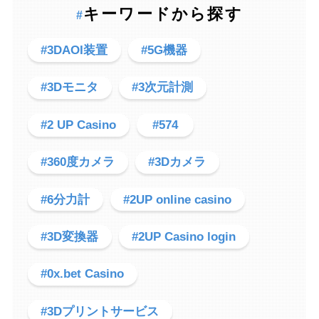
キーワードから探す
#
#3DAOI装置
#5G機器
#3Dモニタ
#3次元計測
#2 UP Casino
#574
#360度カメラ
#3Dカメラ
#6分力計
#2UP online casino
#3D変換器
#2UP Casino login
#0x.bet Casino
#3Dプリントサービス