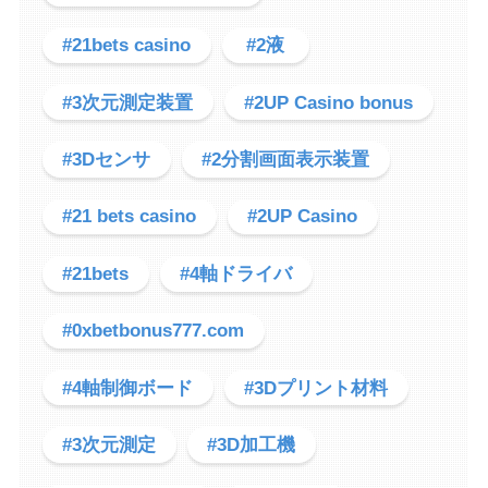
#21bets casino
#2液
#3次元測定装置
#2UP Casino bonus
#3Dセンサ
#2分割画面表示装置
#21 bets casino
#2UP Casino
#21bets
#4軸ドライバ
#0xbetbonus777.com
#4軸制御ボード
#3Dプリント材料
#3次元測定
#3D加工機