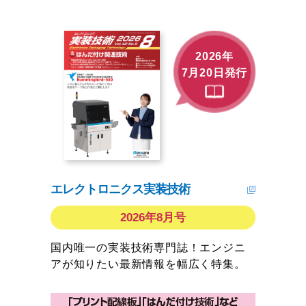
2026年
7月20日発行
エレクトロニクス実装技術
2026年8月号
国内唯一の実装技術専門誌！エンジニ
アが知りたい最新情報を幅広く特集。