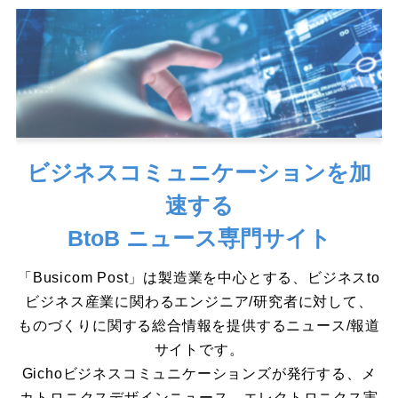
ビジネスコミュニケーションを加
速する
BtoB ニュース専門サイト
「Busicom Post」は製造業を中心とする、ビジネスto
ビジネス産業に関わるエンジニア/研究者に対して、
ものづくりに関する総合情報を提供するニュース/報道
サイトです。
Gichoビジネスコミュニケーションズが発行する、メ
カトロニクスデザインニュース、エレクトロニクス実