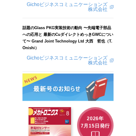
Gichoビジネスコミュニケーションズ
株式会社
話題のGlass PKG実装技術の動向 〜先端電子部品
への応用と 最新のCuダイレクトめっきGWCについ
て〜 Grand Joint Technology Ltd 大西 哲也（T.
Onishi）
Gichoビジネスコミュニケーションズ
株式会社
2026年
7月15日発行