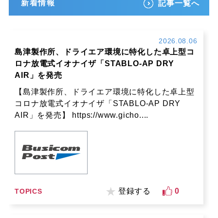
新着情報
記事一覧へ
2026.08.06
島津製作所、ドライエア環境に特化した卓上型コ
ロナ放電式イオナイザ「STABLO-AP DRY
AIR」を発売
【島津製作所、ドライエア環境に特化した卓上型
コロナ放電式イオナイザ「STABLO-AP DRY
AIR」を発売】 https://www.gicho....
登録する
0
TOPICS