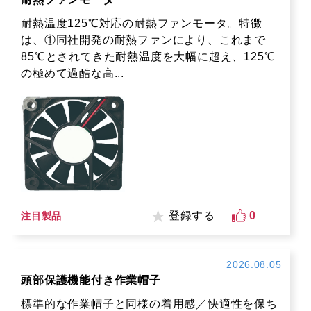
耐熱温度125℃対応の耐熱ファンモータ。特徴
は、①同社開発の耐熱ファンにより、これまで
85℃とされてきた耐熱温度を大幅に超え、125℃
の極めて過酷な高...
登録する
0
注目製品
2026.08.05
頭部保護機能付き作業帽子
標準的な作業帽子と同様の着用感／快適性を保ち