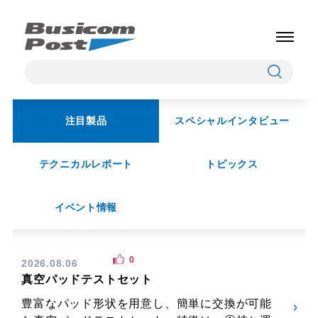
注目製品
スペシャルインタビュー
テクニカルレポート
トピックス
イベント情報
0
2026.08.06
真空パッドテストセット
豊富なパッド形状を用意し、簡単に交換が可能