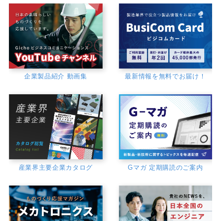
企業製品紹介 動画集
最新情報を無料でお届け！
産業界主要企業カタログ
Gマガ 定期購読のご案内