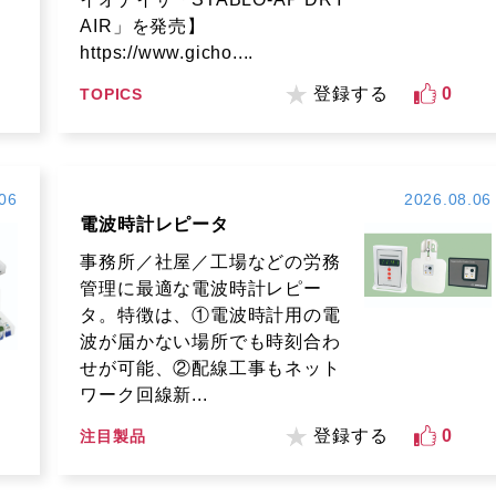
AIR」を発売】
https://www.gicho....
登録する
0
TOPICS
06
2026.08.06
電波時計レピータ
事務所／社屋／工場などの労務
管理に最適な電波時計レピー
タ。特徴は、①電波時計用の電
波が届かない場所でも時刻合わ
せが可能、②配線工事もネット
ワーク回線新...
登録する
0
注目製品