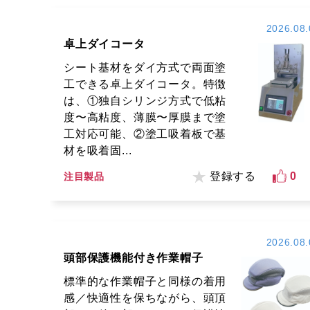
2026.08.
卓上ダイコータ
シート基材をダイ方式で両面塗
工できる卓上ダイコータ。特徴
は、①独自シリンジ方式で低粘
度〜高粘度、薄膜〜厚膜まで塗
工対応可能、②塗工吸着板で基
材を吸着固...
登録する
0
注目製品
2026.08.
頭部保護機能付き作業帽子
標準的な作業帽子と同様の着用
感／快適性を保ちながら、頭頂