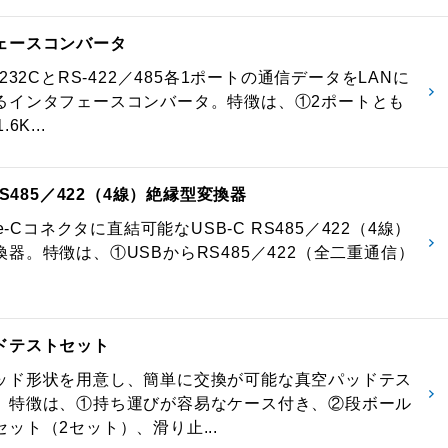
ェースコンバータ
-232CとRS-422／485各1ポートの通信データをLANに
るインタフェースコンバータ。特徴は、①2ポートとも
6K...
 RS485／422（4線）絶縁型変換器
pe-Cコネクタに直結可能なUSB-C RS485／422（4線）
器。特徴は、①USBからRS485／422（全二重通信）
ドテストセット
ッド形状を用意し、簡単に交換が可能な真空パッドテス
。特徴は、①持ち運びが容易なケース付き、②段ボール
ット（2セット）、滑り止...