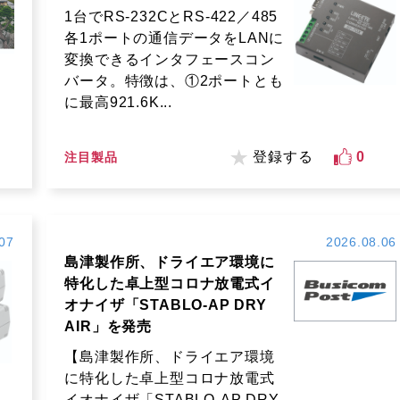
1台でRS-232CとRS-422／485
各1ポートの通信データをLANに
変換できるインタフェースコン
バータ。特徴は、①2ポートとも
に最高921.6K...
登録する
0
注目製品
07
2026.08.06
島津製作所、ドライエア環境に
特化した卓上型コロナ放電式イ
オナイザ「STABLO-AP DRY
AIR」を発売
【島津製作所、ドライエア環境
に特化した卓上型コロナ放電式
イオナイザ「STABLO-AP DRY