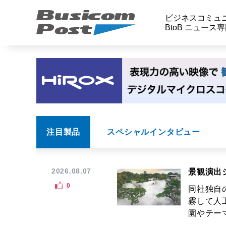
ビジネスコミュ
BtoB ニュース
注目製品
スペシャルインタビュー
2026.08.07
景観演出
0
同社独自
霧して人
園やテーマ