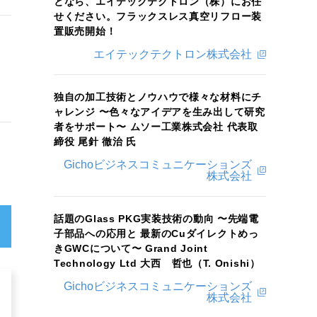
となら、エイテックテクトロン（株）にお任
せください。フラックスレス真空リフロー装
置販売開始！
エイテックテクトロン株式会社
独自の加工技術とノウハウで様々な材料にチ
ャレンジ 〜色々なアイデアを生み出して研究
者をサポート〜 ムソー工業株式会社 代表取
締役 尾針 徹治 氏
Gichoビジネスコミュニケーションズ
株式会社
話題のGlass PKG実装技術の動向 〜先端電
子部品への応用と 最新のCuダイレクトめっ
きGWCについて〜 Grand Joint
Technology Ltd 大西 哲也（T. Onishi）
Gichoビジネスコミュニケーションズ
株式会社