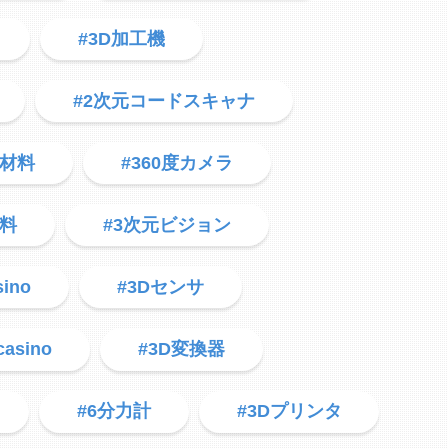
#3D加工機
#2次元コードスキャナ
用材料
#360度カメラ
材料
#3次元ビジョン
sino
#3Dセンサ
casino
#3D変換器
#6分力計
#3Dプリンタ