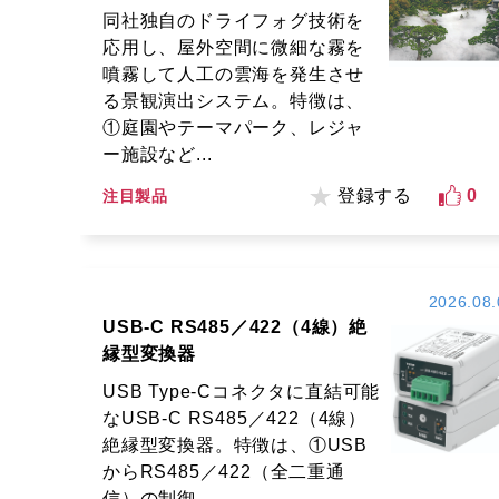
同社独自のドライフォグ技術を
応用し、屋外空間に微細な霧を
噴霧して人工の雲海を発生させ
る景観演出システム。特徴は、
①庭園やテーマパーク、レジャ
ー施設など...
登録する
0
注目製品
2026.08.
USB-C RS485／422（4線）絶
縁型変換器
USB Type-Cコネクタに直結可能
なUSB-C RS485／422（4線）
絶縁型変換器。特徴は、①USB
からRS485／422（全二重通
信）の制御...