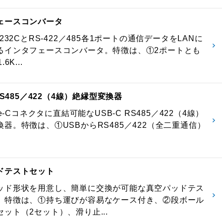
ェースコンバータ
-232CとRS-422／485各1ポートの通信データをLANに
るインタフェースコンバータ。特徴は、①2ポートとも
6K...
 RS485／422（4線）絶縁型変換器
pe-Cコネクタに直結可能なUSB-C RS485／422（4線）
器。特徴は、①USBからRS485／422（全二重通信）
ドテストセット
ッド形状を用意し、簡単に交換が可能な真空パッドテス
。特徴は、①持ち運びが容易なケース付き、②段ボール
ット（2セット）、滑り止...