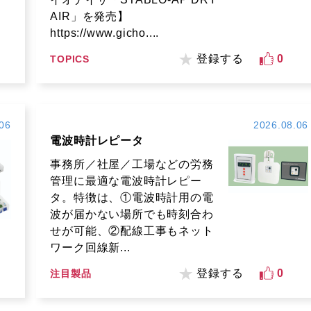
AIR」を発売】
https://www.gicho....
登録する
0
TOPICS
06
2026.08.06
電波時計レピータ
事務所／社屋／工場などの労務
管理に最適な電波時計レピー
タ。特徴は、①電波時計用の電
波が届かない場所でも時刻合わ
せが可能、②配線工事もネット
ワーク回線新...
登録する
0
注目製品