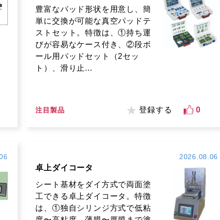
豊富なパッド形状を用意し、簡
単に交換が可能な真空パッドテ
ストセット。特徴は、①持ち運
びが容易なケース付き、②段ボ
ール用パッドセット（2セッ
ト）、滑り止...
登録する
0
注目製品
06
2026.08.06
卓上ダイコータ
シート基材をダイ方式で両面塗
工できる卓上ダイコータ。特徴
は、①独自シリンジ方式で低粘
度〜高粘度、薄膜〜厚膜まで塗