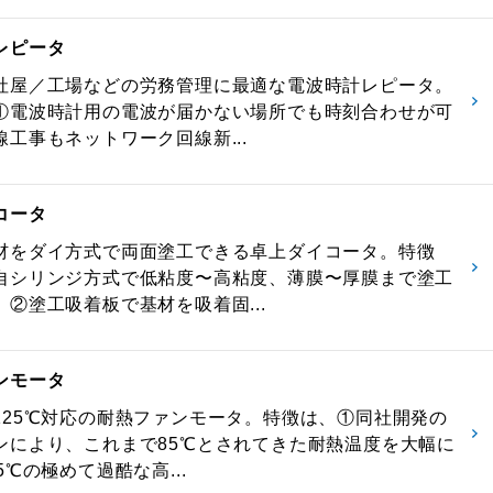
レピータ
社屋／工場などの労務管理に最適な電波時計レピータ。
①電波時計用の電波が届かない場所でも時刻合わせが可
工事もネットワーク回線新...
コータ
材をダイ方式で両面塗工できる卓上ダイコータ。特徴
自シリンジ方式で低粘度〜高粘度、薄膜〜厚膜まで塗工
、②塗工吸着板で基材を吸着固...
ンモータ
125℃対応の耐熱ファンモータ。特徴は、①同社開発の
ンにより、これまで85℃とされてきた耐熱温度を大幅に
5℃の極めて過酷な高...