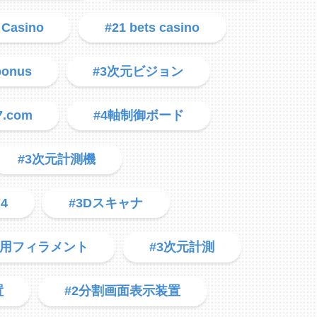
 Casino
#21 bets casino
bonus
#3次元ビジョン
7.com
#4軸制御ボード
#3次元計測機
74
#3Dスキャナ
タ用フィラメント
#3次元計測
置
#2分割画面表示装置