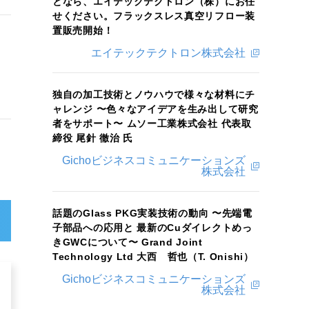
となら、エイテックテクトロン（株）にお任
せください。フラックスレス真空リフロー装
置販売開始！
エイテックテクトロン株式会社
独自の加工技術とノウハウで様々な材料にチ
ャレンジ 〜色々なアイデアを生み出して研究
者をサポート〜 ムソー工業株式会社 代表取
締役 尾針 徹治 氏
Gichoビジネスコミュニケーションズ
株式会社
話題のGlass PKG実装技術の動向 〜先端電
子部品への応用と 最新のCuダイレクトめっ
きGWCについて〜 Grand Joint
Technology Ltd 大西 哲也（T. Onishi）
Gichoビジネスコミュニケーションズ
株式会社