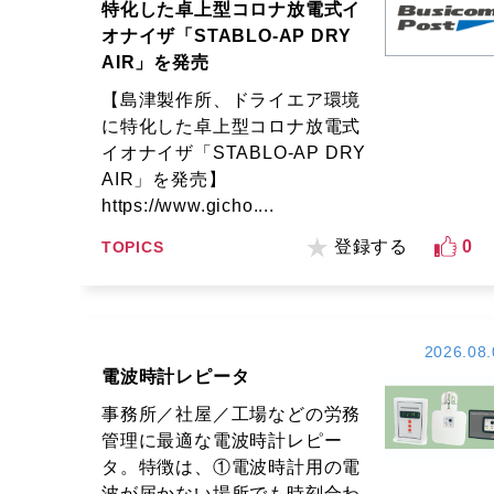
特化した卓上型コロナ放電式イ
オナイザ「STABLO-AP DRY
AIR」を発売
【島津製作所、ドライエア環境
に特化した卓上型コロナ放電式
イオナイザ「STABLO-AP DRY
AIR」を発売】
https://www.gicho....
登録する
0
TOPICS
2026.08.
電波時計レピータ
事務所／社屋／工場などの労務
管理に最適な電波時計レピー
タ。特徴は、①電波時計用の電
波が届かない場所でも時刻合わ