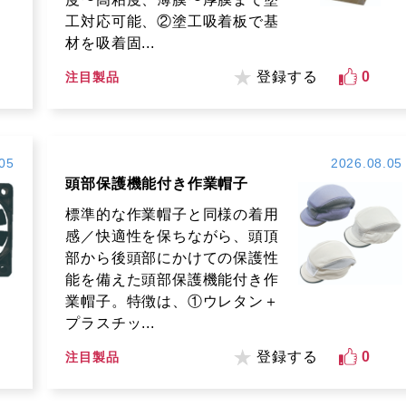
工対応可能、②塗工吸着板で基
材を吸着固...
登録する
0
注目製品
05
2026.08.05
頭部保護機能付き作業帽子
標準的な作業帽子と同様の着用
感／快適性を保ちながら、頭頂
部から後頭部にかけての保護性
能を備えた頭部保護機能付き作
業帽子。特徴は、①ウレタン＋
プラスチッ...
登録する
0
注目製品