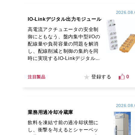
2026.08.
IO-Linkデジタル出力モジュール
高電流アクチュエータの安全制
御にともなう、盤内集中型I/Oの
配線量や負荷容量の問題を解消
し、配線削減と制御の集約を同
時に実現するIO-Linkデジタル...
登録する
0
注目製品
2026.08.
業務用過冷却冷蔵庫
飲料を凍結寸前の過冷却状態に
し、衝撃を与えるとシャーベッ