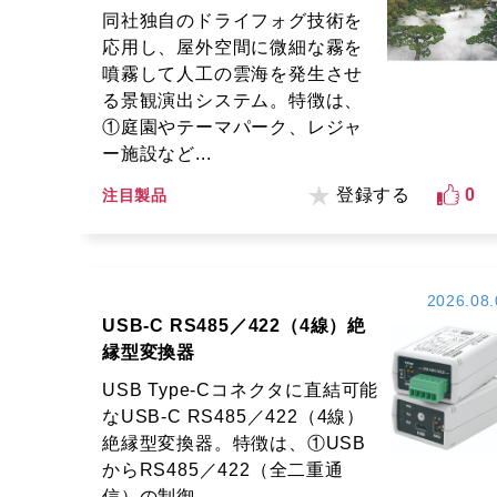
同社独自のドライフォグ技術を
応用し、屋外空間に微細な霧を
噴霧して人工の雲海を発生させ
る景観演出システム。特徴は、
①庭園やテーマパーク、レジャ
ー施設など...
登録する
0
注目製品
2026.08.
USB-C RS485／422（4線）絶
縁型変換器
USB Type-Cコネクタに直結可能
なUSB-C RS485／422（4線）
絶縁型変換器。特徴は、①USB
からRS485／422（全二重通
信）の制御...