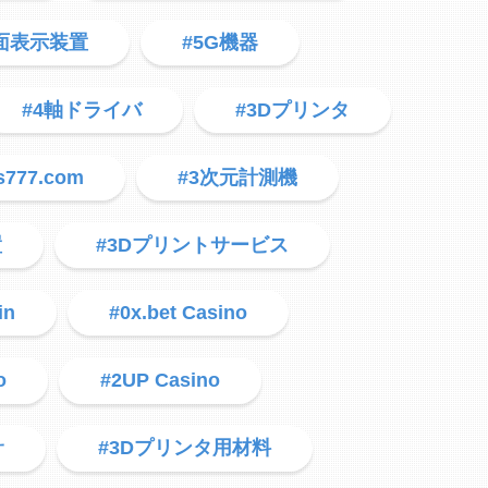
面表示装置
#5G機器
#4軸ドライバ
#3Dプリンタ
s777.com
#3次元計測機
置
#3Dプリントサービス
in
#0x.bet Casino
o
#2UP Casino
サ
#3Dプリンタ用材料