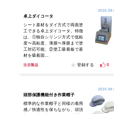
2026.08.
卓上ダイコータ
シート基材をダイ方式で両面塗
工できる卓上ダイコータ。特徴
は、①独自シリンジ方式で低粘
度〜高粘度、薄膜〜厚膜まで塗
工対応可能、②塗工吸着板で基
材を吸着固...
登録する
0
注目製品
2026.08.
頭部保護機能付き作業帽子
標準的な作業帽子と同様の着用
感／快適性を保ちながら、頭頂