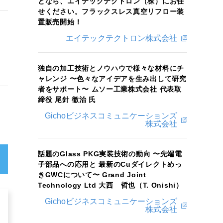
となら、エイテックテクトロン（株）にお任
せください。フラックスレス真空リフロー装
置販売開始！
エイテックテクトロン株式会社
独自の加工技術とノウハウで様々な材料にチ
ャレンジ 〜色々なアイデアを生み出して研究
者をサポート〜 ムソー工業株式会社 代表取
締役 尾針 徹治 氏
Gichoビジネスコミュニケーションズ
株式会社
話題のGlass PKG実装技術の動向 〜先端電
子部品への応用と 最新のCuダイレクトめっ
きGWCについて〜 Grand Joint
Technology Ltd 大西 哲也（T. Onishi）
Gichoビジネスコミュニケーションズ
株式会社