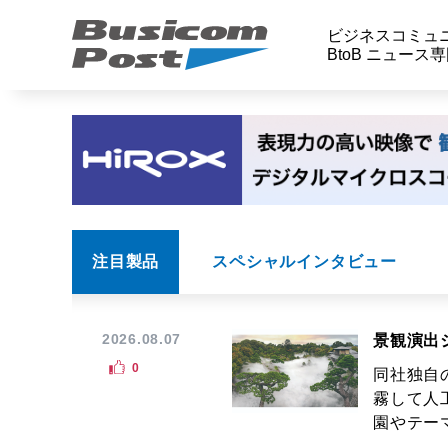
ビジネスコミュ
BtoB ニュース
注目製品
スペシャルインタビュー
2026.08.07
景観演出
0
同社独自
霧して人
園やテーマ