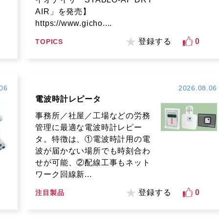
AIR」を発売】
https://www.gicho....
登録する
0
TOPICS
06
2026.08.06
電波時計レピータ
事務所／社屋／工場などの労務
管理に最適な電波時計レピー
タ。特徴は、①電波時計用の電
波が届かない場所でも時刻合わ
せが可能、②配線工事もネット
ワーク回線新...
登録する
0
注目製品