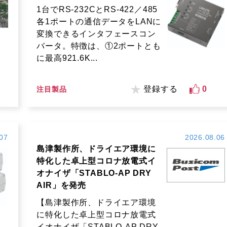
1台でRS-232CとRS-422／485
各1ポートの通信データをLANに
変換できるインタフェースコン
バータ。特徴は、①2ポートとも
に最高921.6K...
登録する
0
注目製品
07
2026.08.06
島津製作所、ドライエア環境に
特化した卓上型コロナ放電式イ
オナイザ「STABLO-AP DRY
AIR」を発売
【島津製作所、ドライエア環境
に特化した卓上型コロナ放電式
イオナイザ「STABLO-AP DRY