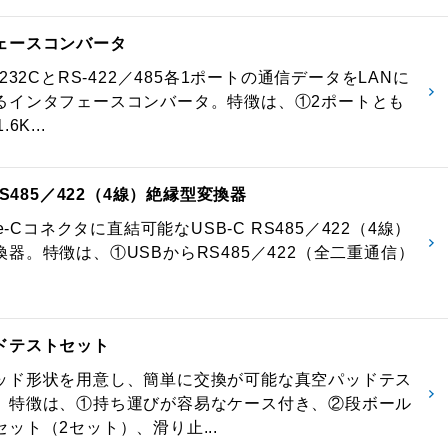
ェースコンバータ
-232CとRS-422／485各1ポートの通信データをLANに
るインタフェースコンバータ。特徴は、①2ポートとも
6K...
 RS485／422（4線）絶縁型変換器
pe-Cコネクタに直結可能なUSB-C RS485／422（4線）
器。特徴は、①USBからRS485／422（全二重通信）
ドテストセット
ッド形状を用意し、簡単に交換が可能な真空パッドテス
。特徴は、①持ち運びが容易なケース付き、②段ボール
ット（2セット）、滑り止...