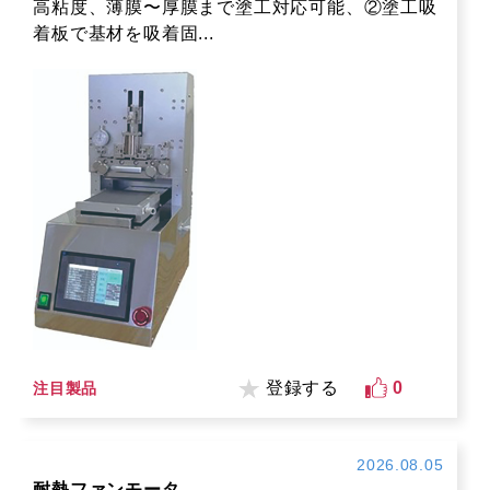
高粘度、薄膜〜厚膜まで塗工対応可能、②塗工吸
着板で基材を吸着固...
登録する
0
注目製品
2026.08.05
耐熱ファンモータ