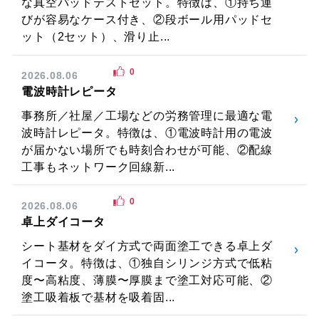
な真空パッドテストセット。特徴は、①持ち運
びが容易なケース付き、②段ボール用パッドセ
ット（2セット）、滑り止...
0
2026.08.06
電波時計レピータ
事務所／社屋／工場などの労務管理に最適な電
波時計レピータ。特徴は、①電波時計用の電波
が届かない場所でも時刻合わせが可能、②配線
工事もネットワーク回線新...
0
2026.08.06
卓上ダイコータ
シート基材をダイ方式で両面塗工できる卓上ダ
イコータ。特徴は、①独自シリンジ方式で低粘
度〜高粘度、薄膜〜厚膜まで塗工対応可能、②
塗工吸着板で基材を吸着固...