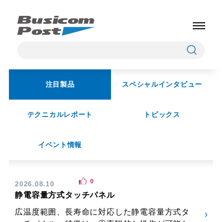
注目製品
スペシャルインタビュー
テクニカルレポート
トピックス
イベント情報
0
2026.08.10
静電容量方式タッチパネル
広温度範囲、長寿命に対応した静電容量方式タ