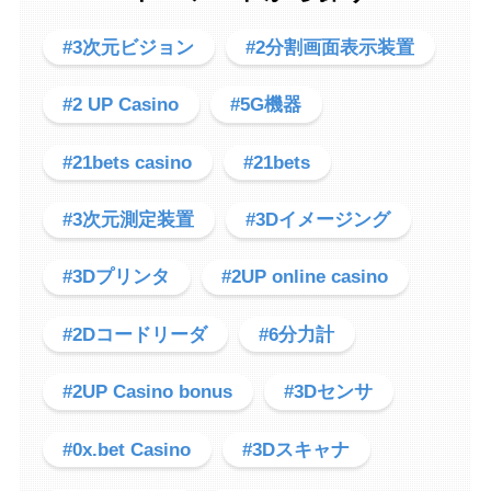
#3次元ビジョン
#2分割画面表示装置
#2 UP Casino
#5G機器
#21bets casino
#21bets
#3次元測定装置
#3Dイメージング
#3Dプリンタ
#2UP online casino
#2Dコードリーダ
#6分力計
#2UP Casino bonus
#3Dセンサ
#0x.bet Casino
#3Dスキャナ