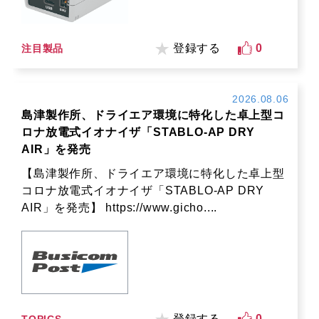
登録する
0
注目製品
2026.08.06
島津製作所、ドライエア環境に特化した卓上型コ
ロナ放電式イオナイザ「STABLO-AP DRY
AIR」を発売
【島津製作所、ドライエア環境に特化した卓上型
コロナ放電式イオナイザ「STABLO-AP DRY
AIR」を発売】 https://www.gicho....
登録する
0
TOPICS