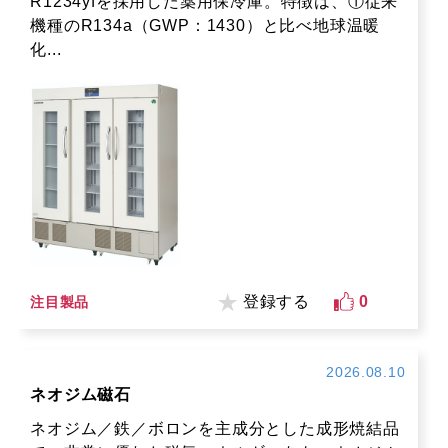
R1234yfを採用した薬用保冷庫。特徴は、①従来
機種のR134a（GWP：1430）と比べ地球温暖
化...
登録する
0
注目製品
2026.08.10
ネオジム磁石
ネオジム／鉄／ボロンを主成分とした成形焼結品