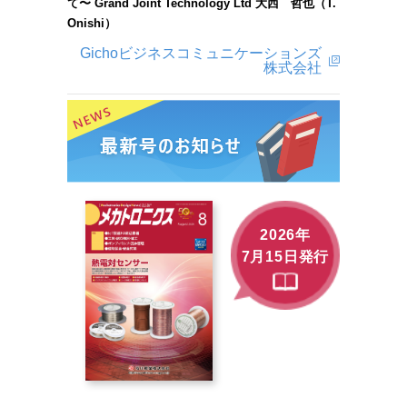
て〜 Grand Joint Technology Ltd 大西 哲也（T.
Onishi）
Gichoビジネスコミュニケーションズ
株式会社
2026年
7月15日発行