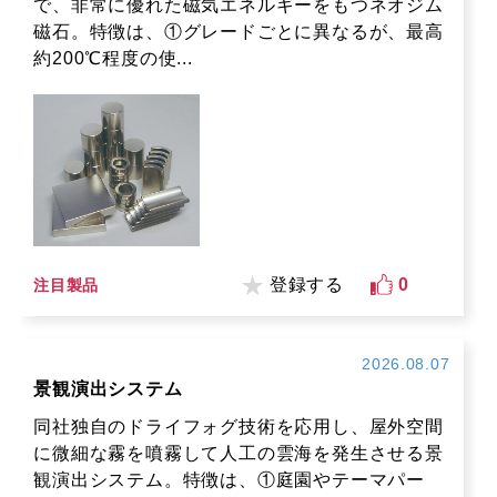
で、非常に優れた磁気エネルギーをもつネオジム
磁石。特徴は、①グレードごとに異なるが、最高
約200℃程度の使...
登録する
0
注目製品
2026.08.07
景観演出システム
同社独自のドライフォグ技術を応用し、屋外空間
に微細な霧を噴霧して人工の雲海を発生させる景
観演出システム。特徴は、①庭園やテーマパー