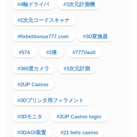
#4軸ドライバ
#3次元計測機
#2次元コードスキャナ
#0xbetbonus777.com
#3D変換器
#574
#2液
#777Vault
#360度カメラ
#3次元計測
#2UP Casino
#3Dプリンタ用フィラメント
#3Dモニタ
#2UP Casino login
#3DAOI装置
#21 bets casino