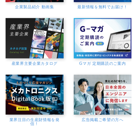
企業製品紹介 動画集
最新情報を無料でお届け！
産業界主要企業カタログ
Gマガ 定期購読のご案内
業界注目の生産財情報を発
広告掲載ご希望の方へ
信！