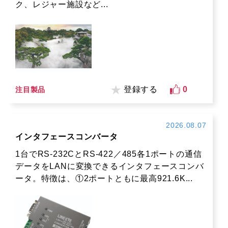
ク、レジャー施設など...
登録する
0
注目製品
2026.08.07
インタフェースコンバータ
1台でRS-232CとRS-422／485各1ポートの通信
データをLANに変換できるインタフェースコンバ
ータ。特徴は、①2ポートともに最高921.6K...