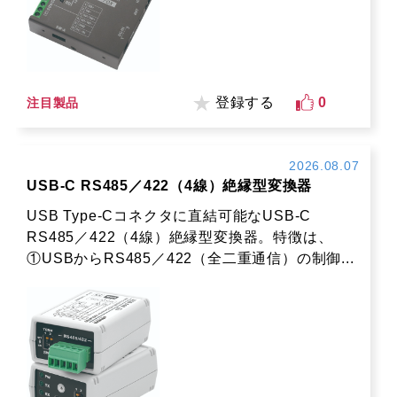
登録する
0
注目製品
2026.08.07
USB-C RS485／422（4線）絶縁型変換器
USB Type-Cコネクタに直結可能なUSB-C
RS485／422（4線）絶縁型変換器。特徴は、
①USBからRS485／422（全二重通信）の制御...