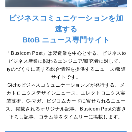
ビジネスコミュニケーションを加
速する
BtoB ニュース専門サイト
「Busicom Post」は製造業を中心とする、ビジネスto
ビジネス産業に関わるエンジニア/研究者に対して、
ものづくりに関する総合情報を提供するニュース/報道
サイトです。
Gichoビジネスコミュニケーションズが発行する、メ
カトロニクスデザインニュース、エレクトロニクス実
装技術、G-マガ、ビジコムカードに寄せられるニュー
ス、掲載されるオリジナル記事、Busicom Postの書き
下ろし記事、コラム等をタイムリーに掲載します。