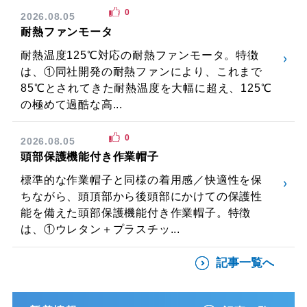
0
2026.08.05
耐熱ファンモータ
耐熱温度125℃対応の耐熱ファンモータ。特徴
は、①同社開発の耐熱ファンにより、これまで
85℃とされてきた耐熱温度を大幅に超え、125℃
の極めて過酷な高...
0
2026.08.05
頭部保護機能付き作業帽子
標準的な作業帽子と同様の着用感／快適性を保
ちながら、頭頂部から後頭部にかけての保護性
能を備えた頭部保護機能付き作業帽子。特徴
は、①ウレタン＋プラスチッ...
記事一覧へ