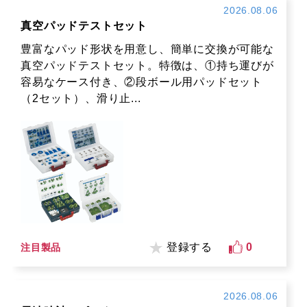
2026.08.06
真空パッドテストセット
豊富なパッド形状を用意し、簡単に交換が可能な
真空パッドテストセット。特徴は、①持ち運びが
容易なケース付き、②段ボール用パッドセット
（2セット）、滑り止...
登録する
0
注目製品
2026.08.06