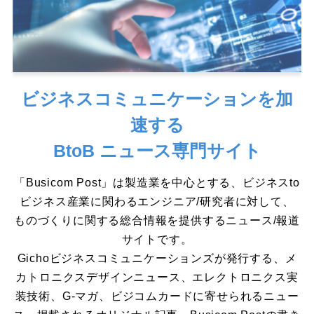
ビジネスコミュニケーションを加
速する
BtoB ニュース専門サイト
「Busicom Post」は製造業を中心とする、ビジネスto
ビジネス産業に関わるエンジニア/研究者に対して、
ものづくりに関する総合情報を提供するニュース/報道
サイトです。
Gichoビジネスコミュニケーションズが発行する、メ
カトロニクスデザインニュース、エレクトロニクス実
装技術、G-マガ、ビジコムカードに寄せられるニュー