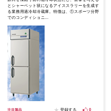
とシャーベット状になるアイススラリーを生成す
る業務用過冷却冷蔵庫。特徴は、①スポーツ分野
でのコンディショニ...
登録する
0
注目製品