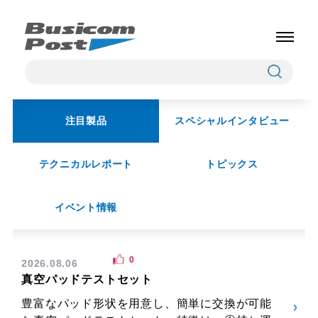
注目製品
スペシャルインタビュー
テクニカルレポート
トピックス
イベント情報
0
2026.08.06
真空パッドテストセット
豊富なパッド形状を用意し、簡単に交換が可能