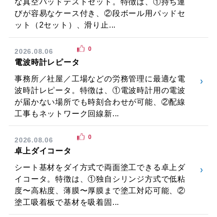
な真空パッドテストセット。特徴は、①持ち運
びが容易なケース付き、②段ボール用パッドセ
ット（2セット）、滑り止...
0
2026.08.06
電波時計レピータ
事務所／社屋／工場などの労務管理に最適な電
波時計レピータ。特徴は、①電波時計用の電波
が届かない場所でも時刻合わせが可能、②配線
工事もネットワーク回線新...
0
2026.08.06
卓上ダイコータ
シート基材をダイ方式で両面塗工できる卓上ダ
イコータ。特徴は、①独自シリンジ方式で低粘
度〜高粘度、薄膜〜厚膜まで塗工対応可能、②
塗工吸着板で基材を吸着固...