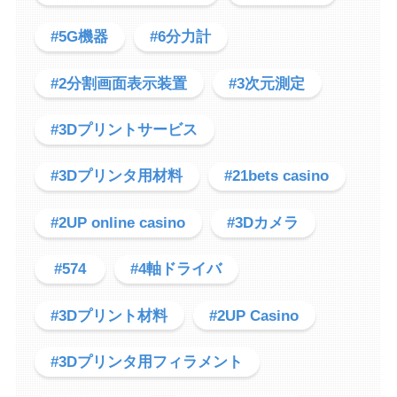
#5G機器
#6分力計
#2分割画面表示装置
#3次元測定
#3Dプリントサービス
#3Dプリンタ用材料
#21bets casino
#2UP online casino
#3Dカメラ
#574
#4軸ドライバ
#3Dプリント材料
#2UP Casino
#3Dプリンタ用フィラメント