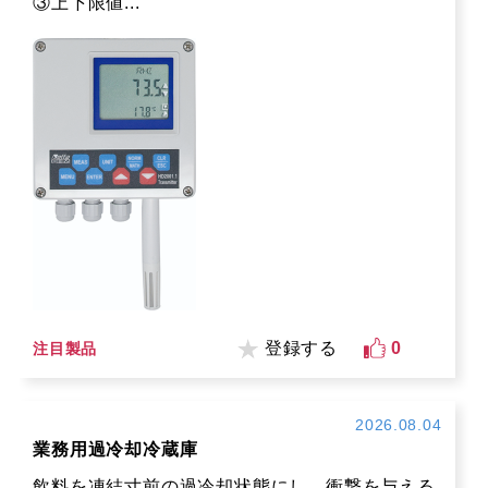
③上下限値...
登録する
0
注目製品
2026.08.04
業務用過冷却冷蔵庫
飲料を凍結寸前の過冷却状態にし、衝撃を与える