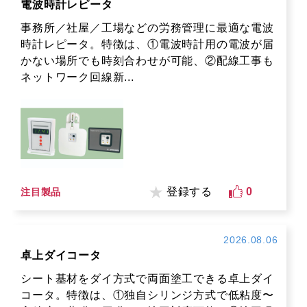
電波時計レピータ
事務所／社屋／工場などの労務管理に最適な電波
時計レピータ。特徴は、①電波時計用の電波が届
かない場所でも時刻合わせが可能、②配線工事も
ネットワーク回線新...
登録する
0
注目製品
2026.08.06
卓上ダイコータ
シート基材をダイ方式で両面塗工できる卓上ダイ
コータ。特徴は、①独自シリンジ方式で低粘度〜