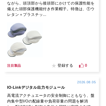
ながら、頭頂部から後頭部にかけての保護性能を
備えた頭部保護機能付き作業帽子。特徴は、①ウ
レタン＋プラスチッ...
登録する
0
注目製品
2026.08.05
IO-Linkデジタル出力モジュール
高電流アクチュエータの安全制御にともなう、盤
内集中型I/Oの配線量や負荷容量の問題を解消