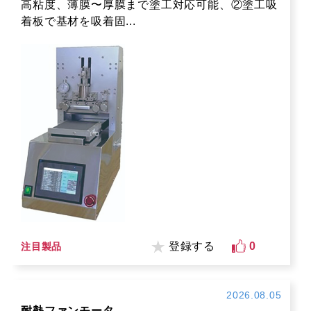
高粘度、薄膜〜厚膜まで塗工対応可能、②塗工吸
着板で基材を吸着固...
登録する
0
注目製品
2026.08.05
耐熱ファンモータ