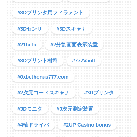
#3Dプリンタ用フィラメント
#3Dセンサ
#3Dスキャナ
#21bets
#2分割画面表示装置
#3Dプリント材料
#777Vault
#0xbetbonus777.com
#2次元コードスキャナ
#3Dプリンタ
#3Dモニタ
#3次元測定装置
#4軸ドライバ
#2UP Casino bonus