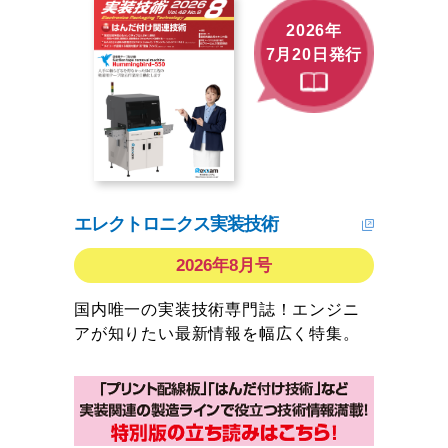
2026年
7月20日発行
エレクトロニクス実装技術
2026年8月号
国内唯一の実装技術専門誌！エンジニ
アが知りたい最新情報を幅広く特集。