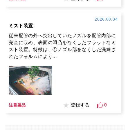
2026.08.04
ミスト装置
従来配管の外へ突出していたノズルを配管内部に
完全に収め、表面の凹凸をなくしたフラットなミ
スト装置。特徴は、①ノズル部をなくした洗練さ
れたフォルムにより...
登録する
0
注目製品