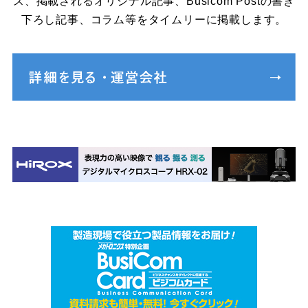
ス、掲載されるオリジナル記事、Busicom Postの書き
下ろし記事、コラム等をタイムリーに掲載します。