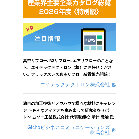
真空リフロー､N2リフロー､エアリフローのことな
ら、エイテックテクトロン（株）にお任せくださ
い。フラックスレス真空リフロー装置販売開始！
エイテックテクトロン株式会社
独自の加工技術とノウハウで様々な材料にチャレン
ジ 〜色々なアイデアを生み出して研究者をサポー
ト〜 ムソー工業株式会社 代表取締役 尾針 徹治 氏
Gichoビジネスコミュニケーションズ
株式会社