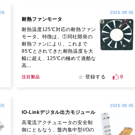
06
2026.08.05
耐熱ファンモータ
耐熱温度125℃対応の耐熱ファン
モータ。特徴は、①同社開発の
耐熱ファンにより、これまで
85℃とされてきた耐熱温度を大
幅に超え、125℃の極めて過酷な
高...
登録する
0
注目製品
05
2026.08.05
IO-Linkデジタル出力モジュール
高電流アクチュエータの安全制
御にともなう、盤内集中型I/Oの