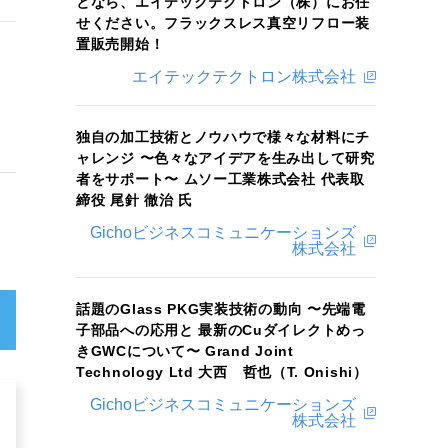
となら、エイテックテクトロン（株）にお任
せください。フラックスレス真空リフロー装
置販売開始！
エイテックテクトロン株式会社
独自の加工技術とノウハウで様々な材料にチ
ャレンジ 〜色々なアイデアを生み出して研究
者をサポート〜 ムソー工業株式会社 代表取
締役 尾針 徹治 氏
Gichoビジネスコミュニケーションズ
株式会社
話題のGlass PKG実装技術の動向 〜先端電
子部品への応用と 最新のCuダイレクトめっ
きGWCについて〜 Grand Joint
Technology Ltd 大西 哲也（T. Onishi）
Gichoビジネスコミュニケーションズ
株式会社