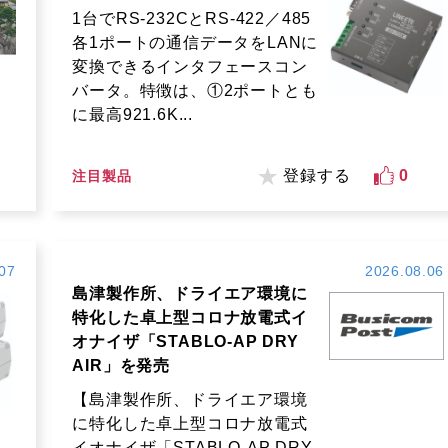
1台でRS-232CとRS-422／485
各1ポートの通信データをLANに
変換できるインタフェースコン
バータ。特徴は、①2ポートとも
に最高921.6K...
登録する
0
注目製品
07
2026.08.06
島津製作所、ドライエア環境に
特化した卓上型コロナ放電式イ
オナイザ「STABLO-AP DRY
AIR」を発売
【島津製作所、ドライエア環境
に特化した卓上型コロナ放電式
イオナイザ「STABLO-AP DRY