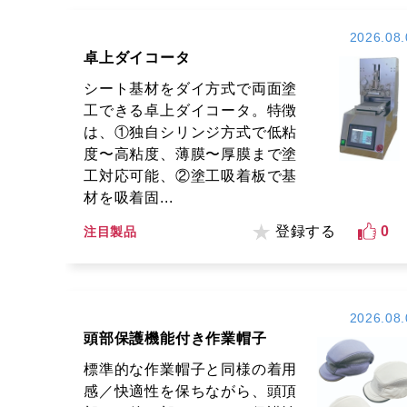
2026.08.
卓上ダイコータ
シート基材をダイ方式で両面塗
工できる卓上ダイコータ。特徴
は、①独自シリンジ方式で低粘
度〜高粘度、薄膜〜厚膜まで塗
工対応可能、②塗工吸着板で基
材を吸着固...
登録する
0
注目製品
2026.08.
頭部保護機能付き作業帽子
標準的な作業帽子と同様の着用
感／快適性を保ちながら、頭頂