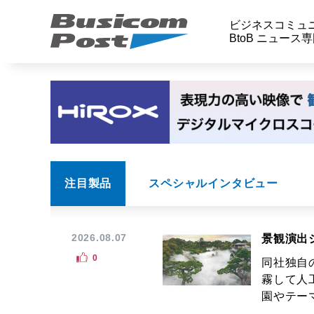
ビジネスコミュ
BtoB ニュース
注目製品
スペシャルインタビュー
2026.08.07
景観演出
0
同社独自
霧して人
園やテーマ