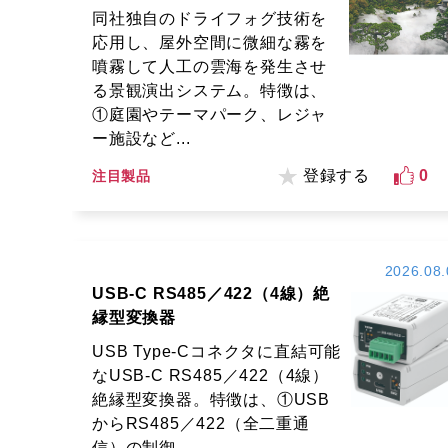
同社独自のドライフォグ技術を
応用し、屋外空間に微細な霧を
噴霧して人工の雲海を発生させ
る景観演出システム。特徴は、
①庭園やテーマパーク、レジャ
ー施設など...
登録する
0
注目製品
2026.08.
USB-C RS485／422（4線）絶
縁型変換器
USB Type-Cコネクタに直結可能
なUSB-C RS485／422（4線）
絶縁型変換器。特徴は、①USB
からRS485／422（全二重通
信）の制御...