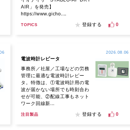
AIR」を発売】
https://www.gicho....
登録する
0
TOPICS
06
2026.08.06
電波時計レピータ
事務所／社屋／工場などの労務
管理に最適な電波時計レピー
タ。特徴は、①電波時計用の電
波が届かない場所でも時刻合わ
せが可能、②配線工事もネット
ワーク回線新...
登録する
0
注目製品