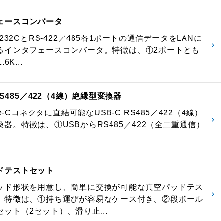
ェースコンバータ
-232CとRS-422／485各1ポートの通信データをLANに
るインタフェースコンバータ。特徴は、①2ポートとも
6K...
 RS485／422（4線）絶縁型変換器
pe-Cコネクタに直結可能なUSB-C RS485／422（4線）
器。特徴は、①USBからRS485／422（全二重通信）
ドテストセット
ッド形状を用意し、簡単に交換が可能な真空パッドテス
。特徴は、①持ち運びが容易なケース付き、②段ボール
ット（2セット）、滑り止...