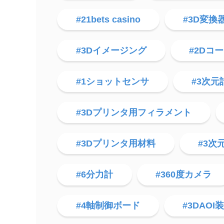
#21bets casino
#3D変換
#3Dイメージング
#2Dコ
#1ショットセンサ
#3次元
#3Dプリンタ用フィラメント
#3Dプリンタ用材料
#3次
#6分力計
#360度カメラ
#4軸制御ボード
#3DAOI