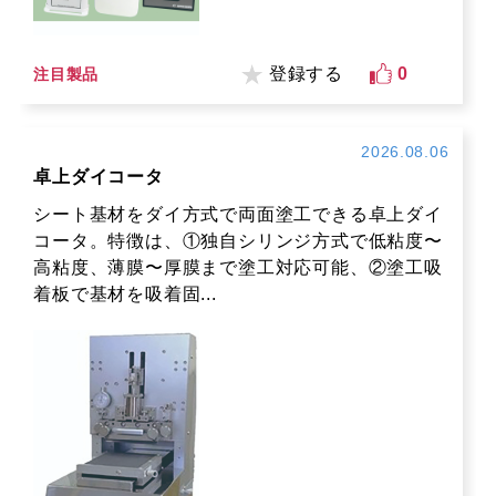
登録する
0
注目製品
2026.08.06
卓上ダイコータ
シート基材をダイ方式で両面塗工できる卓上ダイ
コータ。特徴は、①独自シリンジ方式で低粘度〜
高粘度、薄膜〜厚膜まで塗工対応可能、②塗工吸
着板で基材を吸着固...