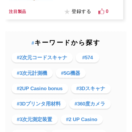
登録する
0
注目製品
キーワードから探す
#
#2次元コードスキャナ
#574
#3次元計測機
#5G機器
#2UP Casino bonus
#3Dスキャナ
#3Dプリンタ用材料
#360度カメラ
#3次元測定装置
#2 UP Casino