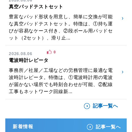
真空パッドテストセット
豊富なパッド形状を用意し、簡単に交換が可能
な真空パッドテストセット。特徴は、①持ち運
びが容易なケース付き、②段ボール用パッドセ
ット（2セット）、滑り止...
0
2026.08.06
電波時計レピータ
事務所／社屋／工場などの労務管理に最適な電
波時計レピータ。特徴は、①電波時計用の電波
が届かない場所でも時刻合わせが可能、②配線
工事もネットワーク回線新...
記事一覧へ
新着情報
記事一覧へ