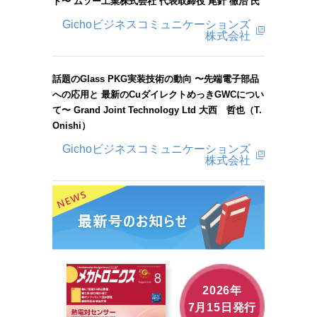
ト〜 ムソー工業株式会社 代表取締役 尾針 徹治 氏
Gichoビジネスコミュニケーションズ
株式会社
話題のGlass PKG実装技術の動向 〜先端電子部品
への応用と 最新のCuダイレクトめっきGWCについ
て〜 Grand Joint Technology Ltd 大西 哲也（T.
Onishi）
Gichoビジネスコミュニケーションズ
株式会社
2026年
7月15日発行