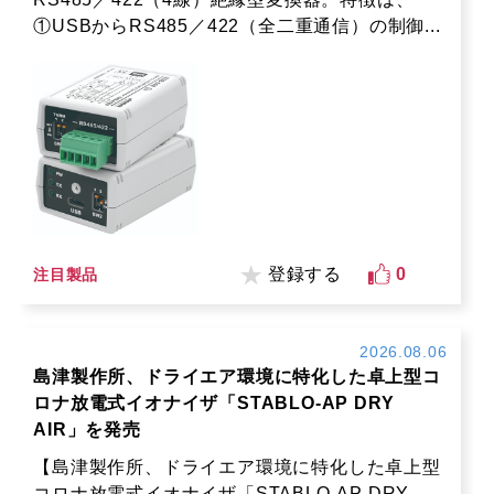
①USBからRS485／422（全二重通信）の制御...
登録する
0
注目製品
2026.08.06
島津製作所、ドライエア環境に特化した卓上型コ
ロナ放電式イオナイザ「STABLO-AP DRY
AIR」を発売
【島津製作所、ドライエア環境に特化した卓上型
コロナ放電式イオナイザ「STABLO-AP DRY