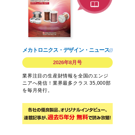
メカトロニクス・デザイン・ニュース
2026年8月号
業界注目の生産財情報を全国のエンジ
ニアへ発信！業界最多クラス 35,000部
を毎月発行。