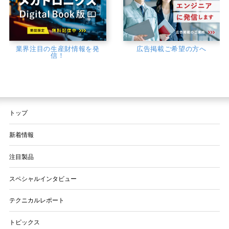
業界注目の生産財情報を発
広告掲載ご希望の方へ
信！
トップ
新着情報
注目製品
スペシャルインタビュー
テクニカルレポート
トピックス