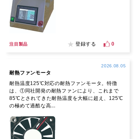
登録する
0
注目製品
2026.08.05
耐熱ファンモータ
耐熱温度125℃対応の耐熱ファンモータ。特徴
は、①同社開発の耐熱ファンにより、これまで
85℃とされてきた耐熱温度を大幅に超え、125℃
の極めて過酷な高...