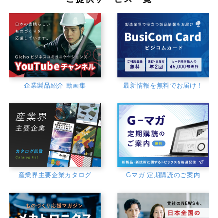
企業製品紹介 動画集
最新情報を無料でお届け！
産業界主要企業カタログ
Gマガ 定期購読のご案内