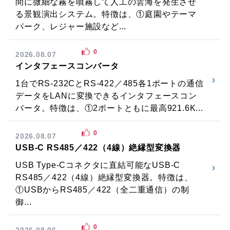
間に微細な霧を噴霧して人工の雲海を発生させ
る景観演出システム。特徴は、①庭園やテーマ
パーク、レジャー施設など...
0
2026.08.07
インタフェースコンバータ
1台でRS-232CとRS-422／485各1ポートの通信
データをLANに変換できるインタフェースコン
バータ。特徴は、①2ポートともに最高921.6K...
0
2026.08.07
USB-C RS485／422（4線）絶縁型変換器
USB Type-Cコネクタに直結可能なUSB-C
RS485／422（4線）絶縁型変換器。特徴は、
①USBからRS485／422（全二重通信）の制
御...
0
2026.08.06