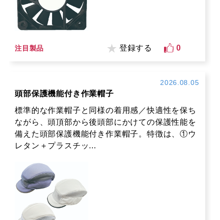
登録する
0
注目製品
2026.08.05
頭部保護機能付き作業帽子
標準的な作業帽子と同様の着用感／快適性を保ち
ながら、頭頂部から後頭部にかけての保護性能を
備えた頭部保護機能付き作業帽子。特徴は、①ウ
レタン＋プラスチッ...