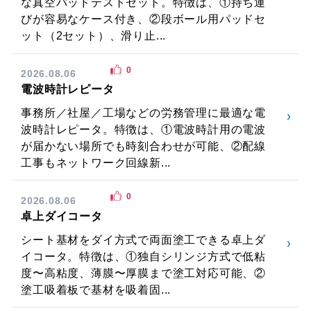
な真空パッドテストセット。特徴は、①持ち運
びが容易なケース付き、②段ボール用パッドセ
ット（2セット）、滑り止...
0
2026.08.06
電波時計レピータ
事務所／社屋／工場などの労務管理に最適な電
波時計レピータ。特徴は、①電波時計用の電波
が届かない場所でも時刻合わせが可能、②配線
工事もネットワーク回線新...
0
2026.08.06
卓上ダイコータ
シート基材をダイ方式で両面塗工できる卓上ダ
イコータ。特徴は、①独自シリンジ方式で低粘
度〜高粘度、薄膜〜厚膜まで塗工対応可能、②
塗工吸着板で基材を吸着固...