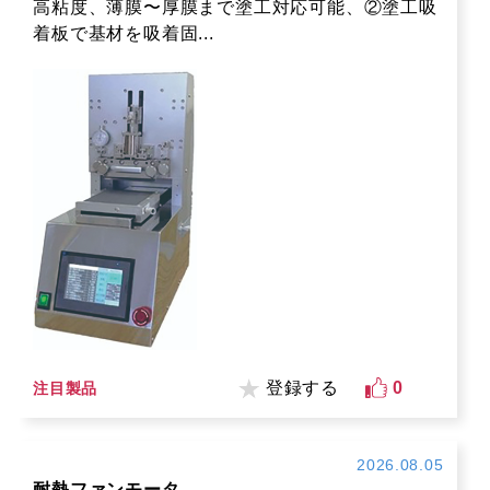
高粘度、薄膜〜厚膜まで塗工対応可能、②塗工吸
着板で基材を吸着固...
登録する
0
注目製品
2026.08.05
耐熱ファンモータ