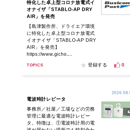
特化した卓上型コロナ放電式イ
オナイザ「STABLO-AP DRY
AIR」を発売
【島津製作所、ドライエア環境
に特化した卓上型コロナ放電式
イオナイザ「STABLO-AP DRY
AIR」を発売】
https://www.gicho....
登録する
0
TOPICS
2026.08.
電波時計レピータ
事務所／社屋／工場などの労務
管理に最適な電波時計レピー
タ。特徴は、①電波時計用の電
波が届かない場所でも時刻合わ