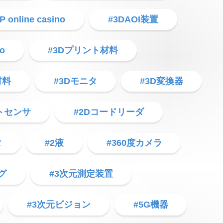
P online casino
#3DAOI装置
no
#3Dプリント材料
材料
#3Dモニタ
#3D変換器
トセンサ
#2Dコードリーダ
タ
#2液
#360度カメラ
グ
#3次元測定装置
#3次元ビジョン
#5G機器