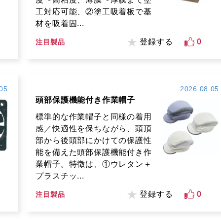
工対応可能、②塗工吸着板で基
材を吸着固...
登録する
0
注目製品
05
2026.08.05
頭部保護機能付き作業帽子
標準的な作業帽子と同様の着用
感／快適性を保ちながら、頭頂
部から後頭部にかけての保護性
能を備えた頭部保護機能付き作
業帽子。特徴は、①ウレタン＋
プラスチッ...
登録する
0
注目製品