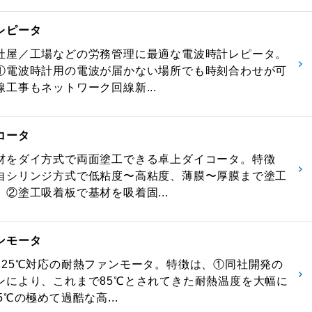
レピータ
社屋／工場などの労務管理に最適な電波時計レピータ。
①電波時計用の電波が届かない場所でも時刻合わせが可
工事もネットワーク回線新...
コータ
材をダイ方式で両面塗工できる卓上ダイコータ。特徴
自シリンジ方式で低粘度〜高粘度、薄膜〜厚膜まで塗工
、②塗工吸着板で基材を吸着固...
ンモータ
125℃対応の耐熱ファンモータ。特徴は、①同社開発の
ンにより、これまで85℃とされてきた耐熱温度を大幅に
5℃の極めて過酷な高...