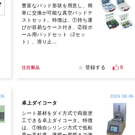
豊富なパッド形状を用意し、簡
単に交換が可能な真空パッドテ
ストセット。特徴は、①持ち運
びが容易なケース付き、②段ボ
ール用パッドセット（2セッ
ト）、滑り止...
登録する
0
注目製品
06
2026.08.06
卓上ダイコータ
シート基材をダイ方式で両面塗
工できる卓上ダイコータ。特徴
は、①独自シリンジ方式で低粘
度〜高粘度、薄膜〜厚膜まで塗