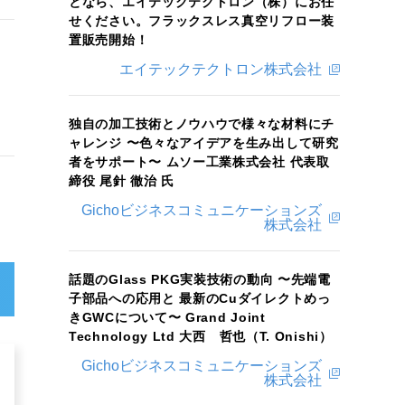
となら、エイテックテクトロン（株）にお任
せください。フラックスレス真空リフロー装
置販売開始！
エイテックテクトロン株式会社
独自の加工技術とノウハウで様々な材料にチ
ャレンジ 〜色々なアイデアを生み出して研究
者をサポート〜 ムソー工業株式会社 代表取
締役 尾針 徹治 氏
Gichoビジネスコミュニケーションズ
株式会社
話題のGlass PKG実装技術の動向 〜先端電
子部品への応用と 最新のCuダイレクトめっ
きGWCについて〜 Grand Joint
Technology Ltd 大西 哲也（T. Onishi）
Gichoビジネスコミュニケーションズ
株式会社