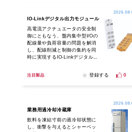
2026.08.
IO-Linkデジタル出力モジュール
高電流アクチュエータの安全制
御にともなう、盤内集中型I/Oの
配線量や負荷容量の問題を解消
し、配線削減と制御の集約を同
時に実現するIO-Linkデジタル...
登録する
0
注目製品
2026.08.
業務用過冷却冷蔵庫
飲料を凍結寸前の過冷却状態に
し、衝撃を与えるとシャーベッ