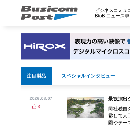
ビジネスコミュ
BtoB ニュース
注目製品
スペシャルインタビュー
2026.08.07
景観演出
0
同社独自
霧して人
園やテーマ