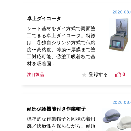
2026.08.
卓上ダイコータ
シート基材をダイ方式で両面塗
工できる卓上ダイコータ。特徴
は、①独自シリンジ方式で低粘
度〜高粘度、薄膜〜厚膜まで塗
工対応可能、②塗工吸着板で基
材を吸着固...
登録する
0
注目製品
2026.08.
頭部保護機能付き作業帽子
標準的な作業帽子と同様の着用
感／快適性を保ちながら、頭頂