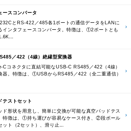
ェースコンバータ
-232CとRS-422／485各1ポートの通信データをLANに
るインタフェースコンバータ。特徴は、①2ポートとも
6K...
 RS485／422（4線）絶縁型変換器
pe-Cコネクタに直結可能なUSB-C RS485／422（4線）
器。特徴は、①USBからRS485／422（全二重通信）
ドテストセット
ッド形状を用意し、簡単に交換が可能な真空パッドテス
。特徴は、①持ち運びが容易なケース付き、②段ボール
ット（2セット）、滑り止...