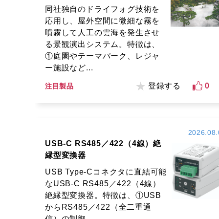
同社独自のドライフォグ技術を
応用し、屋外空間に微細な霧を
噴霧して人工の雲海を発生させ
る景観演出システム。特徴は、
①庭園やテーマパーク、レジャ
ー施設など...
登録する
0
注目製品
2026.08.
USB-C RS485／422（4線）絶
縁型変換器
USB Type-Cコネクタに直結可能
なUSB-C RS485／422（4線）
絶縁型変換器。特徴は、①USB
からRS485／422（全二重通
信）の制御...