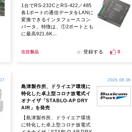
1台でRS-232CとRS-422／485
各1ポートの通信データをLANに
変換できるインタフェースコン
バータ。特徴は、①2ポートとも
に最高921.6K...
登録する
0
注目製品
07
2026.08.06
島津製作所、ドライエア環境に
特化した卓上型コロナ放電式イ
オナイザ「STABLO-AP DRY
AIR」を発売
【島津製作所、ドライエア環境
に特化した卓上型コロナ放電式
イオナイザ「STABLO-AP DRY