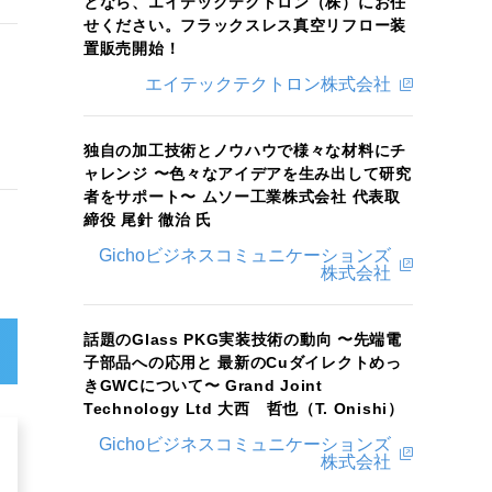
となら、エイテックテクトロン（株）にお任
せください。フラックスレス真空リフロー装
置販売開始！
エイテックテクトロン株式会社
独自の加工技術とノウハウで様々な材料にチ
ャレンジ 〜色々なアイデアを生み出して研究
者をサポート〜 ムソー工業株式会社 代表取
締役 尾針 徹治 氏
Gichoビジネスコミュニケーションズ
株式会社
話題のGlass PKG実装技術の動向 〜先端電
子部品への応用と 最新のCuダイレクトめっ
きGWCについて〜 Grand Joint
Technology Ltd 大西 哲也（T. Onishi）
Gichoビジネスコミュニケーションズ
株式会社