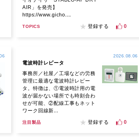
AIR」を発売】
https://www.gicho....
登録する
0
TOPICS
06
2026.08.06
電波時計レピータ
事務所／社屋／工場などの労務
管理に最適な電波時計レピー
タ。特徴は、①電波時計用の電
波が届かない場所でも時刻合わ
せが可能、②配線工事もネット
ワーク回線新...
登録する
0
注目製品