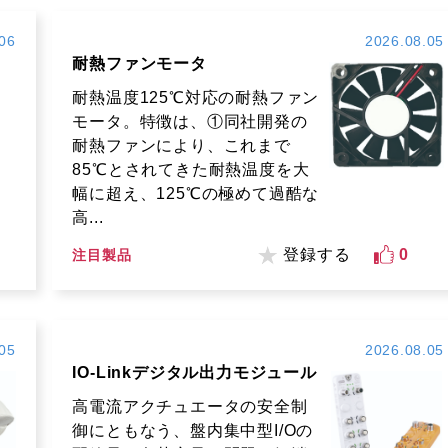
06
2026.08.05
耐熱ファンモータ
耐熱温度125℃対応の耐熱ファン
モータ。特徴は、①同社開発の
耐熱ファンにより、これまで
85℃とされてきた耐熱温度を大
幅に超え、125℃の極めて過酷な
高...
登録する
0
注目製品
05
2026.08.05
IO-Linkデジタル出力モジュール
高電流アクチュエータの安全制
御にともなう、盤内集中型I/Oの