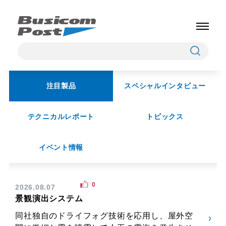
注目製品
スペシャルインタビュー
テクニカルレポート
トピックス
イベント情報
0
2026.08.07
景観演出システム
同社独自のドライフォグ技術を応用し、屋外空