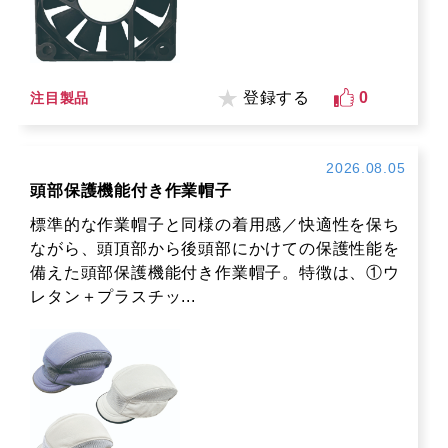
登録する
0
注目製品
2026.08.05
頭部保護機能付き作業帽子
標準的な作業帽子と同様の着用感／快適性を保ち
ながら、頭頂部から後頭部にかけての保護性能を
備えた頭部保護機能付き作業帽子。特徴は、①ウ
レタン＋プラスチッ...