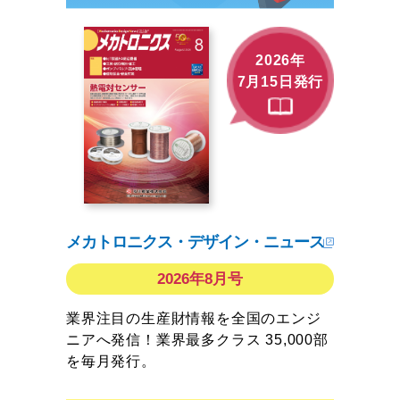
2026年
7月15日発行
メカトロニクス・デザイン・ニュース
2026年8月号
業界注目の生産財情報を全国のエンジ
ニアへ発信！業界最多クラス 35,000部
を毎月発行。