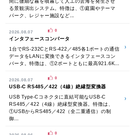
間に微細な霧を噴霧して人工の雲海を発生させ
る景観演出システム。特徴は、①庭園やテーマ
パーク、レジャー施設など...
0
2026.08.07
インタフェースコンバータ
1台でRS-232CとRS-422／485各1ポートの通信
データをLANに変換できるインタフェースコン
バータ。特徴は、①2ポートともに最高921.6K...
0
2026.08.07
USB-C RS485／422（4線）絶縁型変換器
USB Type-Cコネクタに直結可能なUSB-C
RS485／422（4線）絶縁型変換器。特徴は、
①USBからRS485／422（全二重通信）の制
御...
0
2026.08.06