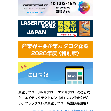
真空リフロー､N2リフロー､エアリフローのことな
ら、エイテックテクトロン（株）にお任せくださ
い。フラックスレス真空リフロー装置販売開始！