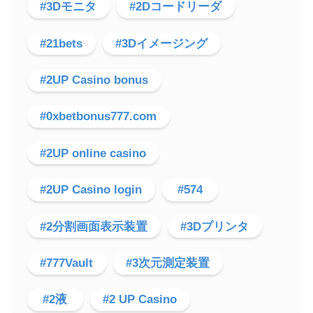
#3Dモニタ
#2Dコードリーダ
#21bets
#3Dイメージング
#2UP Casino bonus
#0xbetbonus777.com
#2UP online casino
#2UP Casino login
#574
#2分割画面表示装置
#3Dプリンタ
#777Vault
#3次元測定装置
#2液
#2 UP Casino