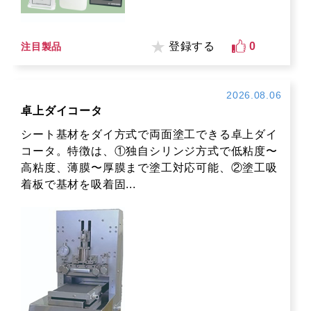
登録する
0
注目製品
2026.08.06
卓上ダイコータ
シート基材をダイ方式で両面塗工できる卓上ダイ
コータ。特徴は、①独自シリンジ方式で低粘度〜
高粘度、薄膜〜厚膜まで塗工対応可能、②塗工吸
着板で基材を吸着固...