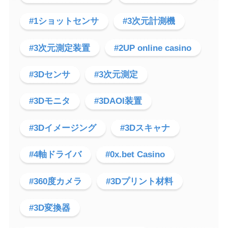
#1ショットセンサ
#3次元計測機
#3次元測定装置
#2UP online casino
#3Dセンサ
#3次元測定
#3Dモニタ
#3DAOI装置
#3Dイメージング
#3Dスキャナ
#4軸ドライバ
#0x.bet Casino
#360度カメラ
#3Dプリント材料
#3D変換器