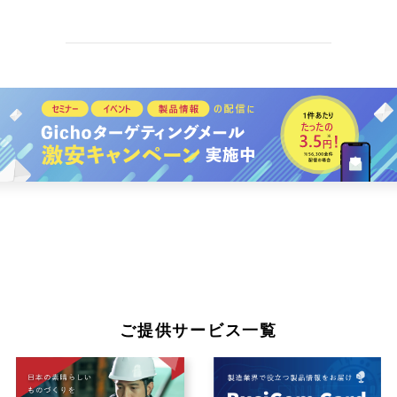
ご提供サービス一覧