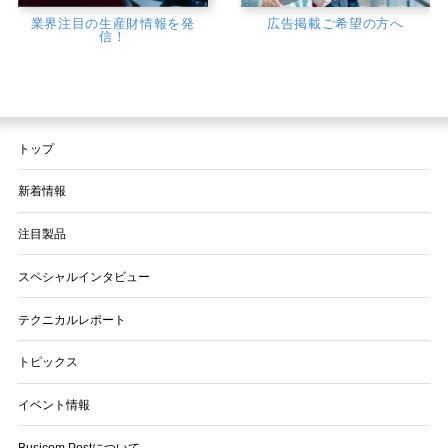
業界注目の生産財情報を発
広告掲載ご希望の方へ
信！
トップ
新着情報
注目製品
スペシャルインタビュー
テクニカルレポート
トピックス
イベント情報
Busicom Postについて