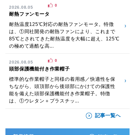
0
2026.08.05
耐熱ファンモータ
耐熱温度125℃対応の耐熱ファンモータ。特徴
は、①同社開発の耐熱ファンにより、これまで
85℃とされてきた耐熱温度を大幅に超え、125℃
の極めて過酷な高...
0
2026.08.05
頭部保護機能付き作業帽子
標準的な作業帽子と同様の着用感／快適性を保
ちながら、頭頂部から後頭部にかけての保護性
能を備えた頭部保護機能付き作業帽子。特徴
は、①ウレタン＋プラスチッ...
記事一覧へ