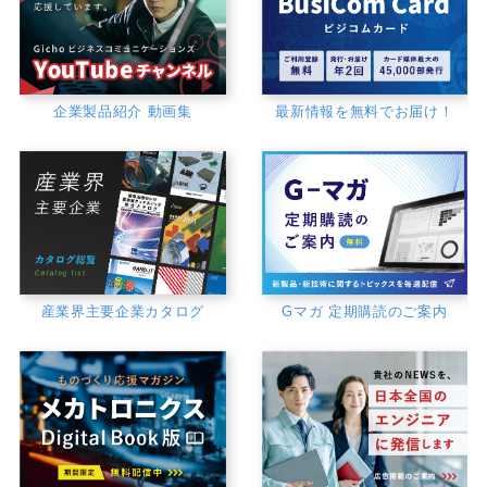
企業製品紹介 動画集
最新情報を無料でお届け！
産業界主要企業カタログ
Gマガ 定期購読のご案内