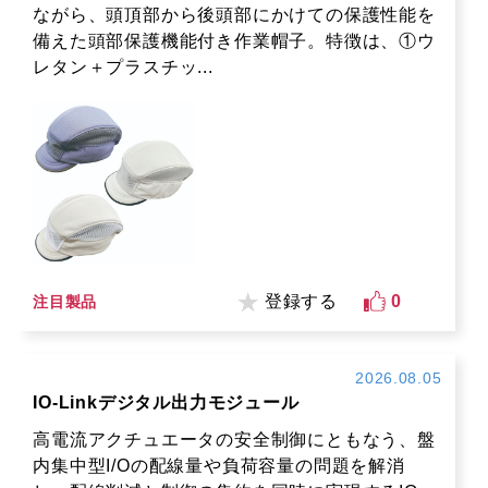
ながら、頭頂部から後頭部にかけての保護性能を
備えた頭部保護機能付き作業帽子。特徴は、①ウ
レタン＋プラスチッ...
登録する
0
注目製品
2026.08.05
IO-Linkデジタル出力モジュール
高電流アクチュエータの安全制御にともなう、盤
内集中型I/Oの配線量や負荷容量の問題を解消