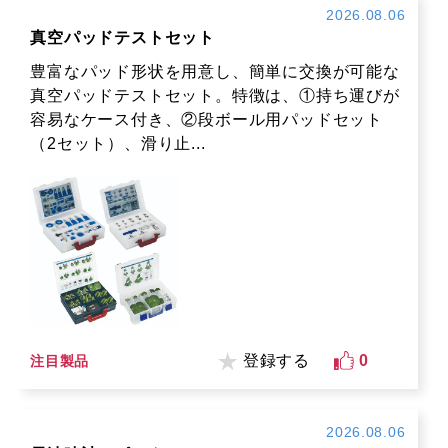
2026.08.06
真空パッドテストセット
豊富なパッド形状を用意し、簡単に交換が可能な
真空パッドテストセット。特徴は、①持ち運びが
容易なケース付き、②段ボール用パッドセット
（2セット）、滑り止...
登録する
0
注目製品
2026.08.06