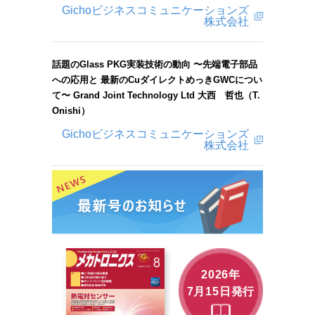
Gichoビジネスコミュニケーションズ
株式会社
話題のGlass PKG実装技術の動向 〜先端電子部品
への応用と 最新のCuダイレクトめっきGWCについ
て〜 Grand Joint Technology Ltd 大西 哲也（T.
Onishi）
Gichoビジネスコミュニケーションズ
株式会社
2026年
7月15日発行