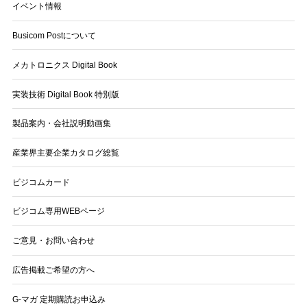
イベント情報
Busicom Postについて
メカトロニクス Digital Book
実装技術 Digital Book 特別版
製品案内・会社説明動画集
産業界主要企業カタログ総覧
ビジコムカード
ビジコム専用WEBページ
ご意見・お問い合わせ
広告掲載ご希望の方へ
G-マガ 定期購読お申込み