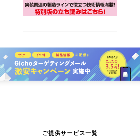
ご提供サービス一覧