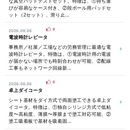
な真空パッドテストセット。特徴は、①持ち運
びが容易なケース付き、②段ボール用パッドセ
ット（2セット）、滑り止...
0
2026.08.06
電波時計レピータ
事務所／社屋／工場などの労務管理に最適な電
波時計レピータ。特徴は、①電波時計用の電波
が届かない場所でも時刻合わせが可能、②配線
工事もネットワーク回線新...
0
2026.08.06
卓上ダイコータ
シート基材をダイ方式で両面塗工できる卓上ダ
イコータ。特徴は、①独自シリンジ方式で低粘
度〜高粘度、薄膜〜厚膜まで塗工対応可能、②
塗工吸着板で基材を吸着固...