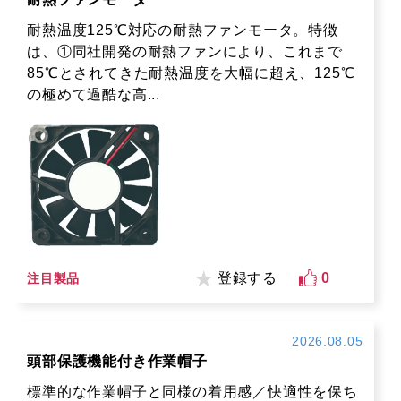
耐熱温度125℃対応の耐熱ファンモータ。特徴
は、①同社開発の耐熱ファンにより、これまで
85℃とされてきた耐熱温度を大幅に超え、125℃
の極めて過酷な高...
登録する
0
注目製品
2026.08.05
頭部保護機能付き作業帽子
標準的な作業帽子と同様の着用感／快適性を保ち