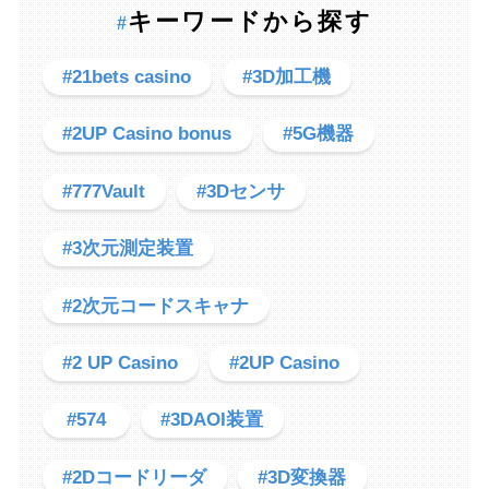
キーワードから探す
#
#21bets casino
#3D加工機
#2UP Casino bonus
#5G機器
#777Vault
#3Dセンサ
#3次元測定装置
#2次元コードスキャナ
#2 UP Casino
#2UP Casino
#574
#3DAOI装置
#2Dコードリーダ
#3D変換器