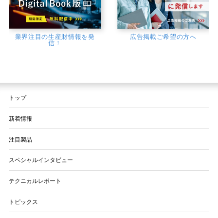
業界注目の生産財情報を発
広告掲載ご希望の方へ
信！
トップ
新着情報
注目製品
スペシャルインタビュー
テクニカルレポート
トピックス