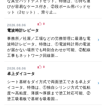
な真空パッドテストセット。特徴は、①持ち運
びが容易なケース付き、②段ボール用パッドセ
ット（2セット）、滑り止...
0
2026.08.06
電波時計レピータ
事務所／社屋／工場などの労務管理に最適な電
波時計レピータ。特徴は、①電波時計用の電波
が届かない場所でも時刻合わせが可能、②配線
工事もネットワーク回線新...
0
2026.08.06
卓上ダイコータ
シート基材をダイ方式で両面塗工できる卓上ダ
イコータ。特徴は、①独自シリンジ方式で低粘
度〜高粘度、薄膜〜厚膜まで塗工対応可能、②
塗工吸着板で基材を吸着固...