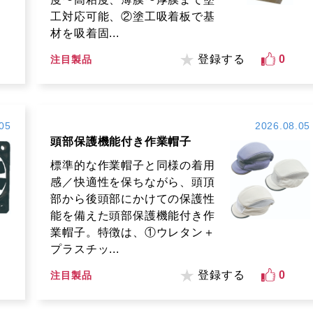
工対応可能、②塗工吸着板で基
材を吸着固...
登録する
0
注目製品
05
2026.08.05
頭部保護機能付き作業帽子
標準的な作業帽子と同様の着用
感／快適性を保ちながら、頭頂
部から後頭部にかけての保護性
能を備えた頭部保護機能付き作
業帽子。特徴は、①ウレタン＋
プラスチッ...
登録する
0
注目製品