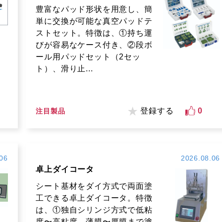
豊富なパッド形状を用意し、簡
単に交換が可能な真空パッドテ
ストセット。特徴は、①持ち運
びが容易なケース付き、②段ボ
ール用パッドセット（2セッ
ト）、滑り止...
登録する
0
注目製品
06
2026.08.06
卓上ダイコータ
シート基材をダイ方式で両面塗
工できる卓上ダイコータ。特徴
は、①独自シリンジ方式で低粘
度〜高粘度、薄膜〜厚膜まで塗