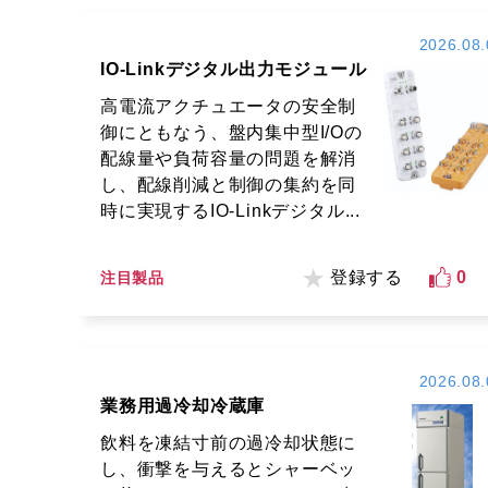
2026.08.
IO-Linkデジタル出力モジュール
高電流アクチュエータの安全制
御にともなう、盤内集中型I/Oの
配線量や負荷容量の問題を解消
し、配線削減と制御の集約を同
時に実現するIO-Linkデジタル...
登録する
0
注目製品
2026.08.
業務用過冷却冷蔵庫
飲料を凍結寸前の過冷却状態に
し、衝撃を与えるとシャーベッ