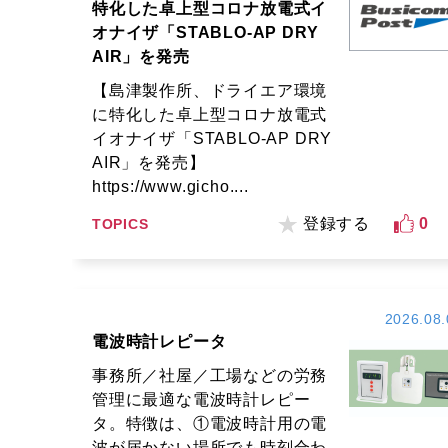
特化した卓上型コロナ放電式イ
オナイザ「STABLO-AP DRY
AIR」を発売
【島津製作所、ドライエア環境
に特化した卓上型コロナ放電式
イオナイザ「STABLO-AP DRY
AIR」を発売】
https://www.gicho....
登録する
0
TOPICS
2026.08.
電波時計レピータ
事務所／社屋／工場などの労務
管理に最適な電波時計レピー
タ。特徴は、①電波時計用の電
波が届かない場所でも時刻合わ