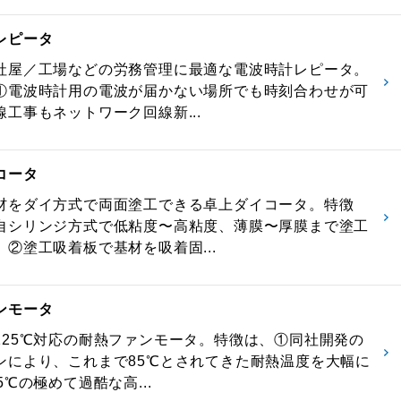
レピータ
社屋／工場などの労務管理に最適な電波時計レピータ。
①電波時計用の電波が届かない場所でも時刻合わせが可
工事もネットワーク回線新...
コータ
材をダイ方式で両面塗工できる卓上ダイコータ。特徴
自シリンジ方式で低粘度〜高粘度、薄膜〜厚膜まで塗工
、②塗工吸着板で基材を吸着固...
ンモータ
125℃対応の耐熱ファンモータ。特徴は、①同社開発の
ンにより、これまで85℃とされてきた耐熱温度を大幅に
5℃の極めて過酷な高...