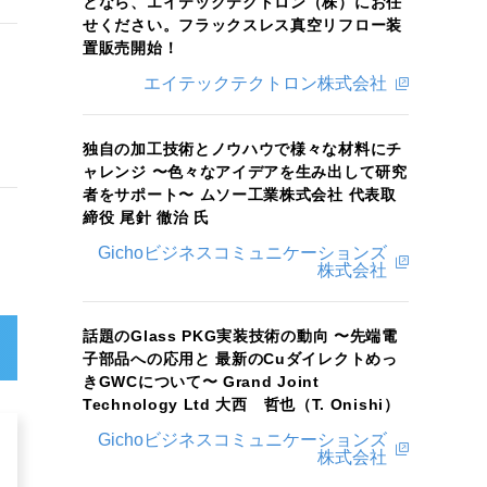
となら、エイテックテクトロン（株）にお任
せください。フラックスレス真空リフロー装
置販売開始！
エイテックテクトロン株式会社
独自の加工技術とノウハウで様々な材料にチ
ャレンジ 〜色々なアイデアを生み出して研究
者をサポート〜 ムソー工業株式会社 代表取
締役 尾針 徹治 氏
Gichoビジネスコミュニケーションズ
株式会社
話題のGlass PKG実装技術の動向 〜先端電
子部品への応用と 最新のCuダイレクトめっ
きGWCについて〜 Grand Joint
Technology Ltd 大西 哲也（T. Onishi）
Gichoビジネスコミュニケーションズ
株式会社