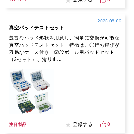
2026.08.06
真空パッドテストセット
豊富なパッド形状を用意し、簡単に交換が可能な
真空パッドテストセット。特徴は、①持ち運びが
容易なケース付き、②段ボール用パッドセット
（2セット）、滑り止...
登録する
0
注目製品