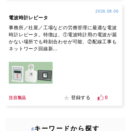
2026.08.06
電波時計レピータ
事務所／社屋／工場などの労務管理に最適な電波
時計レピータ。特徴は、①電波時計用の電波が届
かない場所でも時刻合わせが可能、②配線工事も
ネットワーク回線新...
登録する
0
注目製品
キーワードから探す
#