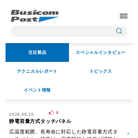
注目製品
スペシャルインタビュー
テクニカルレポート
トピックス
イベント情報
0
2026.08.10
静電容量方式タッチパネル
広温度範囲、長寿命に対応した静電容量方式タ