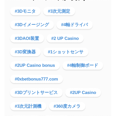
#3Dモニタ
#3次元測定
#3Dイメージング
#4軸ドライバ
#3DAOI装置
#2 UP Casino
#3D変換器
#1ショットセンサ
#2UP Casino bonus
#4軸制御ボード
#0xbetbonus777.com
#3Dプリントサービス
#2UP Casino
#3次元計測機
#360度カメラ