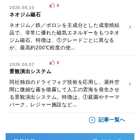
0
2026.08.10
ネオジム磁石
ネオジム／鉄／ボロンを主成分とした成形焼結
品で、非常に優れた磁気エネルギーをもつネオ
ジム磁石。特徴は、①グレードごとに異なる
が、最高約200℃程度の使...
0
2026.08.07
景観演出システム
同社独自のドライフォグ技術を応用し、屋外空
間に微細な霧を噴霧して人工の雲海を発生させ
る景観演出システム。特徴は、①庭園やテーマ
パーク、レジャー施設など...
記事一覧へ